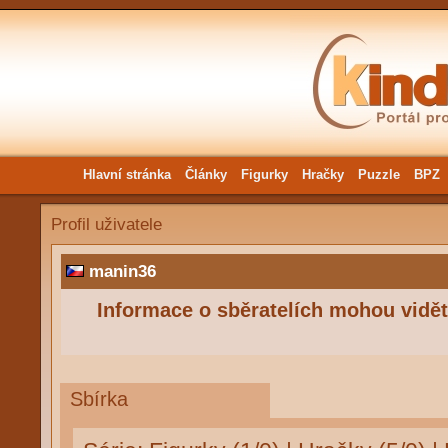
Hlavní stránka
Články
Figurky
Hračky
Puzzle
BPZ
Profil uživatele
manin36
Informace o sběratelích mohou vidět 
Sbírka