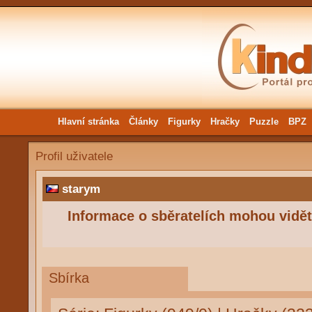
Hlavní stránka
Články
Figurky
Hračky
Puzzle
BPZ
Profil uživatele
starym
Informace o sběratelích mohou vidět 
Sbírka