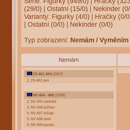
Série:
Figurky (949/0)
|
Hračky (323
(29/0)
|
Ostatní (15/0)
|
Nekinder (0/
Varianty:
Figurky (4/0)
|
Hračky (0/0
|
Ostatní (0/0)
|
Nekinder (0/0)
Typ zobrazení:
Nemám / Vyměním
Nemám
2S 401-404
(2007)
1. 2S-401 pes
NV 404 - 409
(2009)
2. NV 405 medvěd
3. NV 406 tučňáci
4. NV 407 lvíčata
5. NV 408 sloni
6. NV 409 panda