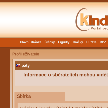
Hlavní stránka
Články
Figurky
Hračky
Puzzle
BPZ
Profil uživatele
paty
Informace o sběratelích mohou vidět 
Sbírka