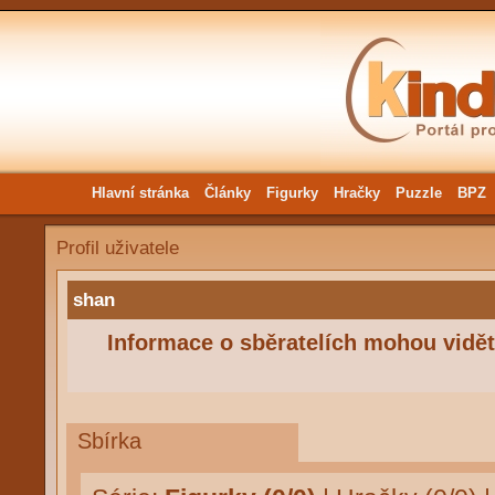
Hlavní stránka
Články
Figurky
Hračky
Puzzle
BPZ
Profil uživatele
shan
Informace o sběratelích mohou vidět 
Sbírka