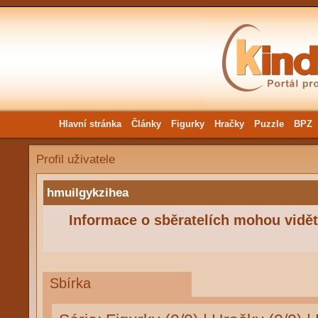
Hlavní stránka
Články
Figurky
Hračky
Puzzle
BPZ
Profil uživatele
hmuilgykzihea
Informace o sběratelích mohou vidět 
Sbírka