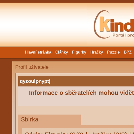
Hlavní stránka
Články
Figurky
Hračky
Puzzle
BPZ
Profil uživatele
qyzouipnyptj
Informace o sběratelích mohou vidět 
Sbírka