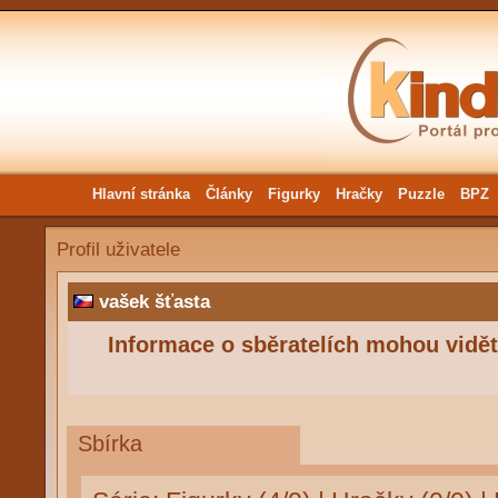
Hlavní stránka
Články
Figurky
Hračky
Puzzle
BPZ
Profil uživatele
vašek šťasta
Informace o sběratelích mohou vidět 
Sbírka