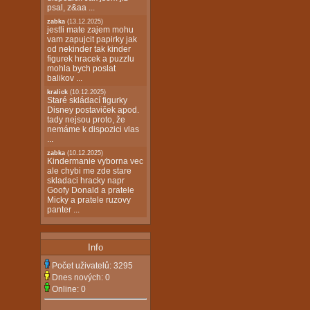
psal, z&aa ...
zabka
(13.12.2025)
jestli mate zajem mohu
vam zapujcit papirky jak
od nekinder tak kinder
figurek hracek a puzzlu
mohla bych poslat
balikov ...
kralick
(10.12.2025)
Staré skládací figurky
Disney postaviček apod.
tady nejsou proto, že
nemáme k dispozici vlas
...
zabka
(10.12.2025)
Kindermanie vyborna vec
ale chybi me zde stare
skladaci hracky napr
Goofy Donald a pratele
Micky a pratele ruzovy
panter ...
Info
Počet uživatelů:
3295
Dnes nových:
0
Online:
0