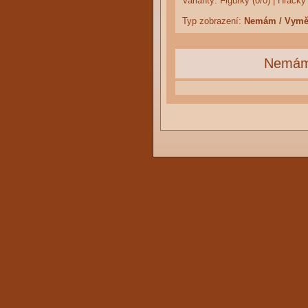
Varianty:
Figurky (0/0)
|
Hračky 
Typ zobrazení:
Nemám / Vym
Nemá