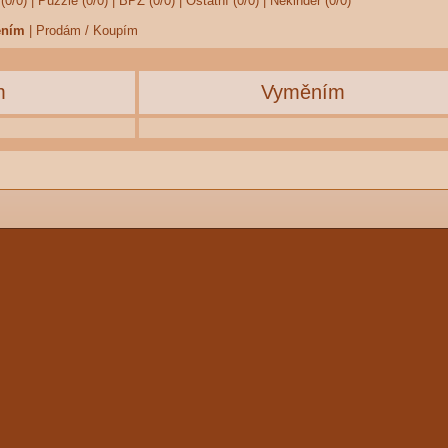
(0/0)
|
Puzzle (0/0)
|
BPZ (0/0)
|
Ostatní (0/0)
|
Nekinder (0/0)
ěním
|
Prodám / Koupím
m
Vyměním