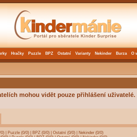
urky
Hračky
Puzzle
BPZ
Ostatní
Varianty
Nekinder
Burza
O 
telích mohou vidět pouze přihlášení uživatelé.
/0)
|
Puzzle (0/0)
|
BPZ (0/0)
|
Ostatní (0/0)
|
Nekinder (0/0)