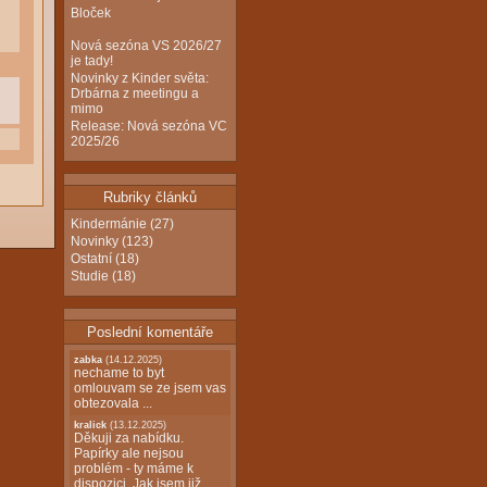
Bloček
Nová sezóna VS 2026/27
je tady!
Novinky z Kinder světa:
Drbárna z meetingu a
mimo
Release: Nová sezóna VC
2025/26
Rubriky článků
Kindermánie
(27)
Novinky
(123)
Ostatní
(18)
Studie
(18)
Poslední komentáře
zabka
(14.12.2025)
nechame to byt
omlouvam se ze jsem vas
obtezovala ...
kralick
(13.12.2025)
Děkuji za nabídku.
Papírky ale nejsou
problém - ty máme k
dispozici. Jak jsem již