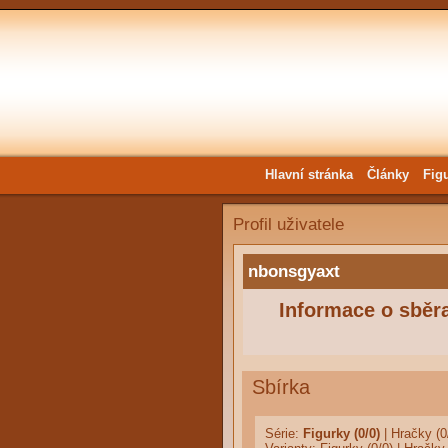
Hlavní stránka
Články
Fig
Profil uživatele
nbonsgyaxt
Informace o sběra
Sbírka
Série:
Figurky (0/0)
|
Hračky (0