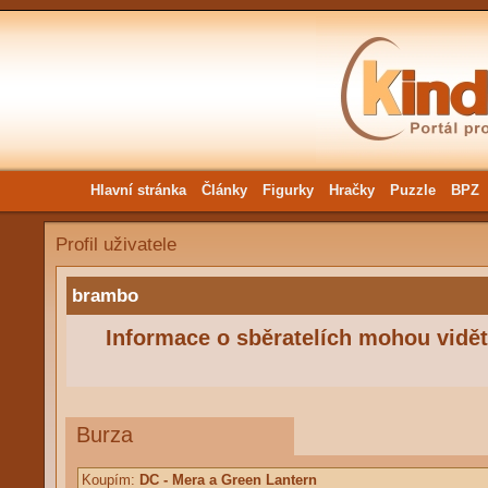
Hlavní stránka
Články
Figurky
Hračky
Puzzle
BPZ
Profil uživatele
brambo
Informace o sběratelích mohou vidět 
Burza
Koupím:
DC - Mera a Green Lantern