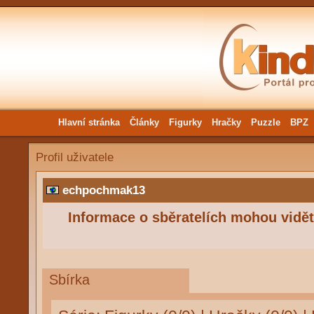
Hlavní stránka
Články
Figurky
Hračky
Puzzle
BPZ
Profil uživatele
echpochmak13
Informace o sběratelích mohou vidět 
Sbírka