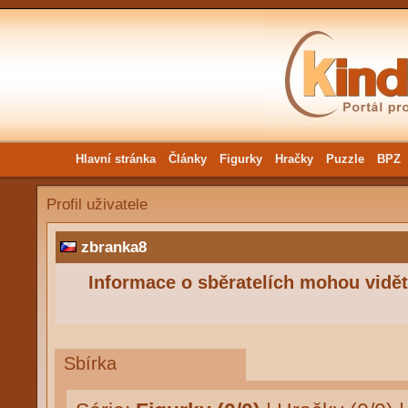
Hlavní stránka
Články
Figurky
Hračky
Puzzle
BPZ
Profil uživatele
zbranka8
Informace o sběratelích mohou vidět 
Sbírka