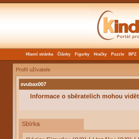
Hlavní stránka
Články
Figurky
Hračky
Puzzle
BPZ
Profil uživatele
svubax007
Informace o sběratelích mohou vidět 
Sbírka