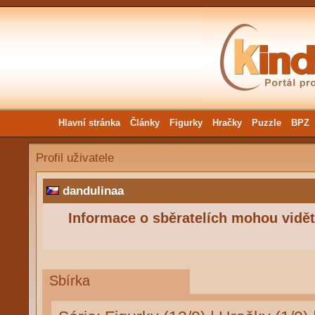
Hlavní stránka
Články
Figurky
Hračky
Puzzle
BPZ
Profil uživatele
dandulinaa
Informace o sběratelích mohou vidět 
Sbírka