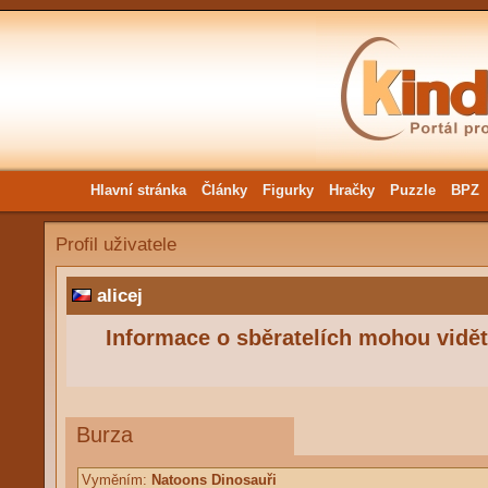
Hlavní stránka
Články
Figurky
Hračky
Puzzle
BPZ
Profil uživatele
alicej
Informace o sběratelích mohou vidět 
Burza
Vyměním:
Natoons Dinosauři