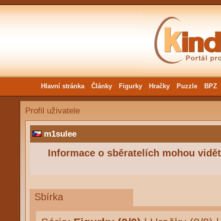
Hlavní stránka
Články
Figurky
Hračky
Puzzle
BPZ
Profil uživatele
m1sulee
Informace o sběratelích mohou vidět 
Sbírka