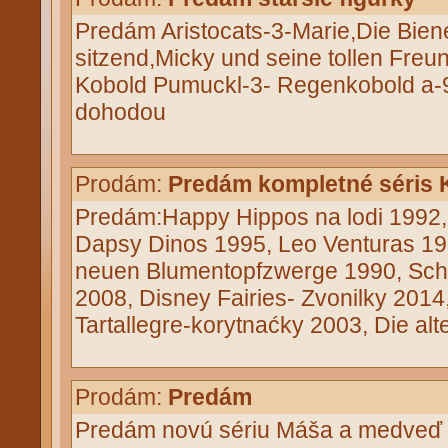
Predám Aristocats-3-Marie,Die Bien
sitzend,Micky und seine tollen Freu
Kobold Pumuckl-3- Regenkobold a
dohodou
Prodám:
Predám kompletné séris 
Predám:Happy Hippos na lodi 1992,
Dapsy Dinos 1995, Leo Venturas 1
neuen Blumentopfzwerge 1990, Schl
2008, Disney Fairies- Zvonilky 2014
Tartallegre-korytnaćky 2003, Die alt
Prodám:
Predám
Predám novú sériu Máša a medveď 4