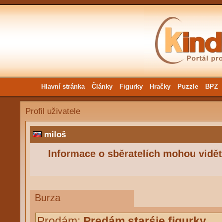
Hlavní stránka
Články
Figurky
Hračky
Puzzle
BPZ
Profil uživatele
miloš
Informace o sběratelích mohou vidět 
Burza
Prodám:
Predám starśie figurky