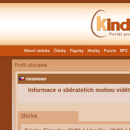
Hlavní stránka
Články
Figurky
Hračky
Puzzle
BPZ
Profil uživatele
nessiean
Informace o sběratelích mohou vidět 
Sbírka