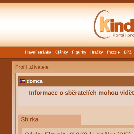
Hlavní stránka
Články
Figurky
Hračky
Puzzle
BPZ
Profil uživatele
domca
Informace o sběratelích mohou vidět 
Sbírka