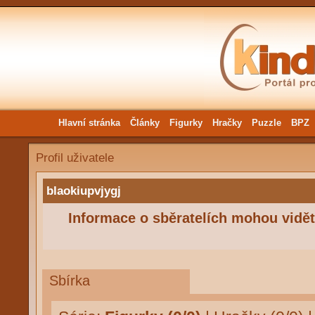
Hlavní stránka
Články
Figurky
Hračky
Puzzle
BPZ
Profil uživatele
blaokiupvjygj
Informace o sběratelích mohou vidět 
Sbírka