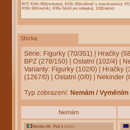
BPZ K04n.80b(motorka); K03n.30(květináč s masožravkou); K01n.
K00n.90(šneček); K95n.5(kůň jen nálepka), 118(traktor)
Sbírka
Série:
Figurky (70/351)
|
Hračky (5
BPZ (278/150)
|
Ostatní (102/4)
|
Ne
Varianty:
Figurky (102/0)
|
Hračky (
(1267/0)
|
Ostatní (0/0)
|
Nekinder (
Typ zobrazení:
Nemám / Vyměním
Nemám
Mexiko 3D - Part 1
(2011)