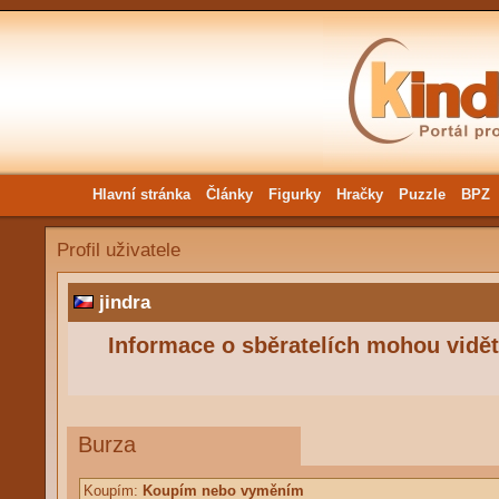
Hlavní stránka
Články
Figurky
Hračky
Puzzle
BPZ
Profil uživatele
jindra
Informace o sběratelích mohou vidět 
Burza
Koupím:
Koupím nebo vyměním