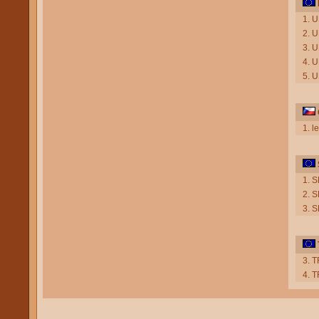
1. U
2. U
3. 
4. U
5. 
1. l
1. S
2. S
3. S
3. 
4. 