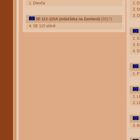
1. Dievča
1. 
2. 
3. 
SE 112-115A (mláďátka na Zambezi)
(2017)
4. SE 115 slůně
2. D
3. D
4. 
1. F
1. 
2. 
3. 