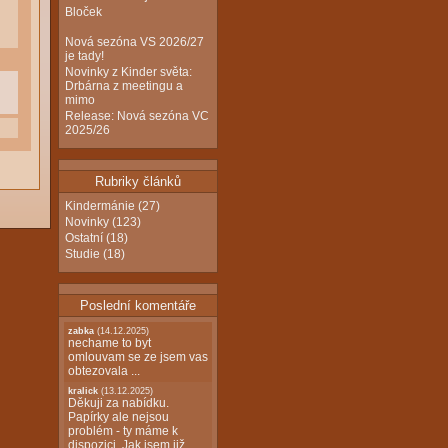
Bloček
Nová sezóna VS 2026/27
je tady!
Novinky z Kinder světa:
Drbárna z meetingu a
mimo
Release: Nová sezóna VC
2025/26
Rubriky článků
Kindermánie
(27)
Novinky
(123)
Ostatní
(18)
Studie
(18)
Poslední komentáře
zabka
(14.12.2025)
nechame to byt
omlouvam se ze jsem vas
obtezovala ...
kralick
(13.12.2025)
Děkuji za nabídku.
Papírky ale nejsou
problém - ty máme k
dispozici. Jak jsem již