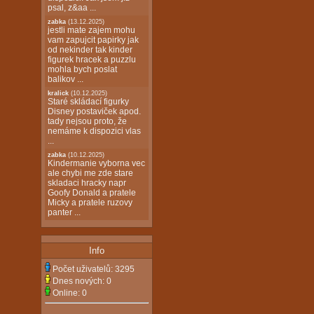
psal, z&aa ...
zabka
(13.12.2025)
jestli mate zajem mohu
vam zapujcit papirky jak
od nekinder tak kinder
figurek hracek a puzzlu
mohla bych poslat
balikov ...
kralick
(10.12.2025)
Staré skládací figurky
Disney postaviček apod.
tady nejsou proto, že
nemáme k dispozici vlas
...
zabka
(10.12.2025)
Kindermanie vyborna vec
ale chybi me zde stare
skladaci hracky napr
Goofy Donald a pratele
Micky a pratele ruzovy
panter ...
Info
Počet uživatelů:
3295
Dnes nových:
0
Online:
0