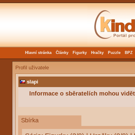
Hlavní stránka
Články
Figurky
Hračky
Puzzle
BPZ
Profil uživatele
slapi
Informace o sběratelích mohou vidět 
Sbírka