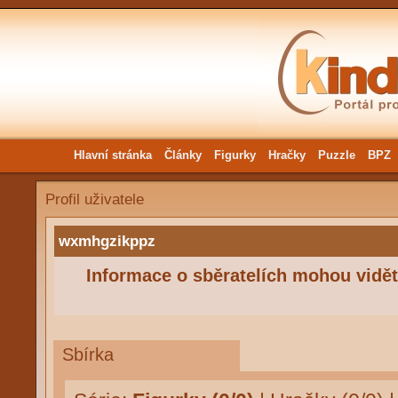
Hlavní stránka
Články
Figurky
Hračky
Puzzle
BPZ
Profil uživatele
wxmhgzikppz
Informace o sběratelích mohou vidět 
Sbírka