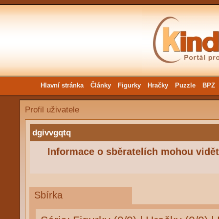
Hlavní stránka
Články
Figurky
Hračky
Puzzle
BPZ
Profil uživatele
dgivvgqtq
Informace o sběratelích mohou vidět 
Sbírka