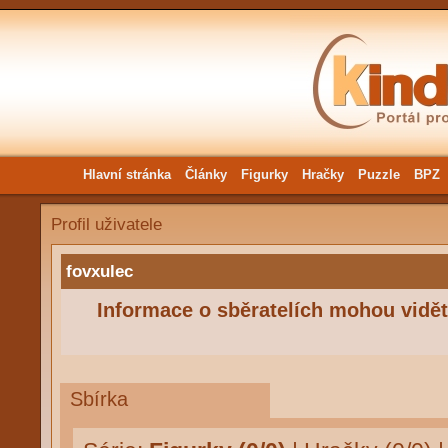
Hlavní stránka
Články
Figurky
Hračky
Puzzle
BPZ
Profil uživatele
fovxulec
Informace o sběratelích mohou vidět 
Sbírka