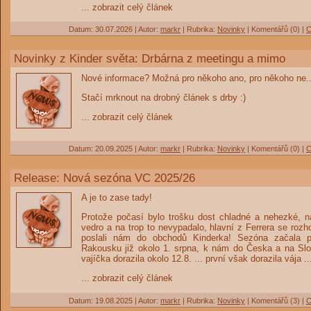
... zobrazit celý článek
Datum: 30.07.2026 | Autor:
markr
| Rubrika:
Novinky
|
Komentářů (0)
|
C
Novinky z Kinder světa: Drbárna z meetingu a mimo
Nové informace? Možná pro někoho ano, pro někoho ne..
Stačí mrknout na drobný článek s drby :)
... zobrazit celý článek
Datum: 20.09.2025 | Autor:
markr
| Rubrika:
Novinky
|
Komentářů (0)
|
C
Release: Nová sezóna VC 2025/26
A je to zase tady!
Protože počasí bylo trošku dost chladné a nehezké, n
vedro a na trop to nevypadalo, hlavní z Ferrera se rozh
poslali nám do obchodů Kinderka! Sezóna začala 
Rakousku již okolo 1. srpna, k nám do Česka a na Sl
vajíčka dorazila okolo 12.8. ... první však dorazila vája ..
... zobrazit celý článek
Datum: 19.08.2025 | Autor:
markr
| Rubrika:
Novinky
|
Komentářů (3)
|
C