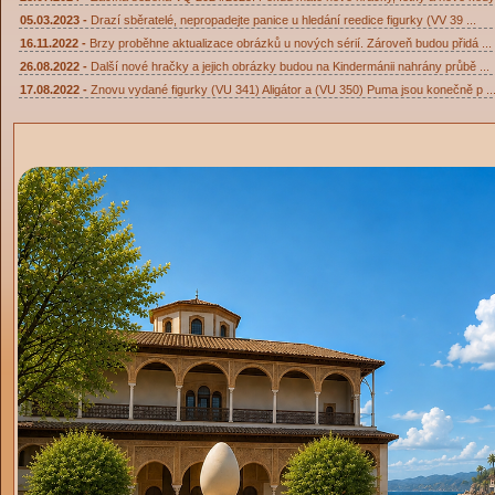
05.03.2023 -
Drazí sběratelé, nepropadejte panice u hledání reedice figurky (VV 39 ...
16.11.2022 -
Brzy proběhne aktualizace obrázků u nových sérií. Zároveň budou přidá ...
26.08.2022 -
Další nové hračky a jejich obrázky budou na Kindermánii nahrány průbě ...
17.08.2022 -
Znovu vydané figurky (VU 341) Aligátor a (VU 350) Puma jsou konečně p ..