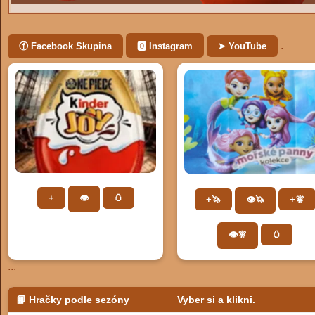
.
ⓕ Facebook Skupina
🅾 Instagram
➤ YouTube
+
👁️
🥚
+🦄
👁️🦄
+🧚
👁️🧚
🥚
...
📙 Hračky podle sezóny
Vyber si a klikni.