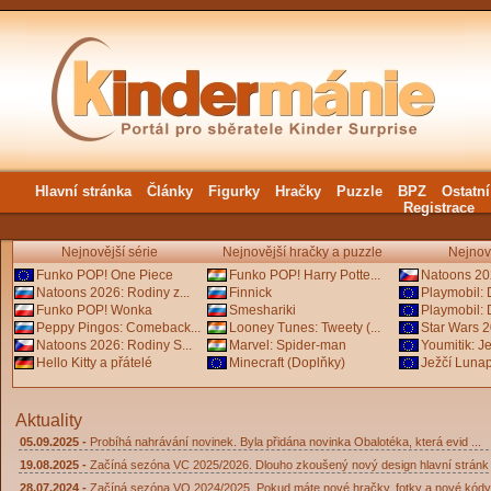
Hlavní stránka
Články
Figurky
Hračky
Puzzle
BPZ
Ostatní
Registrace
Nejnovější série
Nejnovější hračky a puzzle
Nejnov
Funko POP! One Piece
Funko POP! Harry Potte...
Natoons 202
Natoons 2026: Rodiny z...
Finnick
Playmobil: 
Funko POP! Wonka
Smeshariki
Playmobil: 
Peppy Pingos: Comeback...
Looney Tunes: Tweety (...
Star Wars 
Natoons 2026: Rodiny S...
Marvel: Spider-man
Youmitik: J
Hello Kitty a přátelé
Minecraft (Doplňky)
Ježčí Luna
Aktuality
05.09.2025 -
Probíhá nahrávání novinek. Byla přidána novinka Obalotéka, která evid ...
19.08.2025 -
Začíná sezóna VC 2025/2026. Dlouho zkoušený nový design hlavní stránk .
28.07.2024 -
Začíná sezóna VQ 2024/2025. Pokud máte nové hračky, fotky a nové kódy 