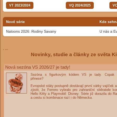
VT 2023/2024
VQ 2024/2025
VC
Nové série
Kde sehn
Natoons 2026: Rodiny Savany
U nás a E
. ...
Novinky, studie a články ze světa Ki
Nová sezóna VS 2026/27 je tady!
Sezóna s figurkovým kódem VS je tady. Copak 
přinese?
Evropské státy postupně dostávají první várky vajíček a
zjistit, že Ferrero vybralo pro zahraniční sběratele ko
Hello Kitty a Playmobil: Disney. Série již dorazila do 
a cestu si kombinace razí i do Německa.