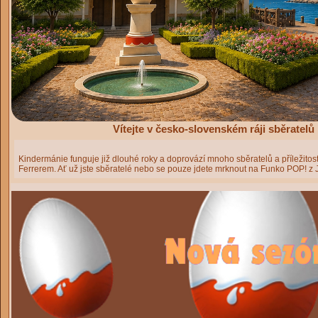
Vítejte v česko-slovenském ráji sběratel
Kindermánie funguje již dlouhé roky a doprovází mnoho sběratelů a příležitost
Ferrerem. Ať už jste sběratelé nebo se pouze jdete mrknout na Funko POP! z J