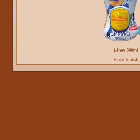
Láhev 300ml
Vložil:
kralick