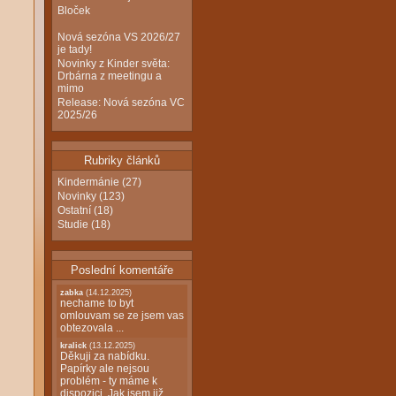
Bloček
Nová sezóna VS 2026/27
je tady!
Novinky z Kinder světa:
Drbárna z meetingu a
mimo
Release: Nová sezóna VC
2025/26
Rubriky článků
Kindermánie
(27)
Novinky
(123)
Ostatní
(18)
Studie
(18)
Poslední komentáře
zabka
(14.12.2025)
nechame to byt
omlouvam se ze jsem vas
obtezovala ...
kralick
(13.12.2025)
Děkuji za nabídku.
Papírky ale nejsou
problém - ty máme k
dispozici. Jak jsem již