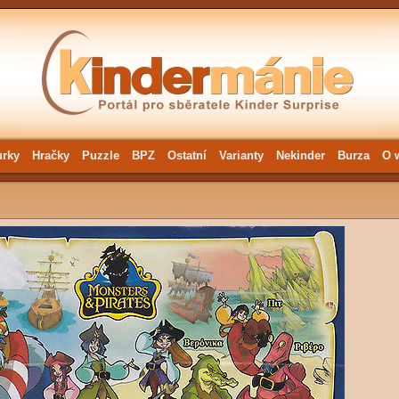
urky
Hračky
Puzzle
BPZ
Ostatní
Varianty
Nekinder
Burza
O 