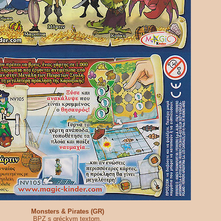
Monsters & Pirates (GR)
BPZ s gréckym textom.