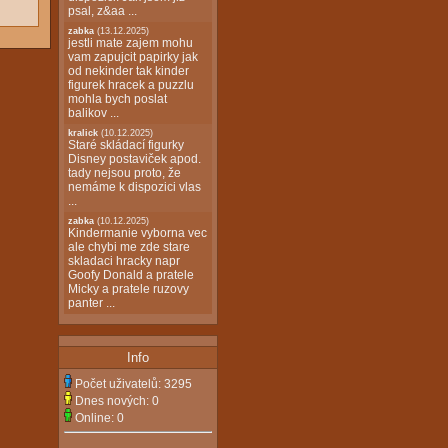
psal, z&aa ...
zabka
(13.12.2025)
jestli mate zajem mohu
vam zapujcit papirky jak
od nekinder tak kinder
figurek hracek a puzzlu
mohla bych poslat
balikov ...
kralick
(10.12.2025)
Staré skládací figurky
Disney postaviček apod.
tady nejsou proto, že
nemáme k dispozici vlas
...
zabka
(10.12.2025)
Kindermanie vyborna vec
ale chybi me zde stare
skladaci hracky napr
Goofy Donald a pratele
Micky a pratele ruzovy
panter ...
Info
Počet uživatelů:
3295
Dnes nových:
0
Online:
0