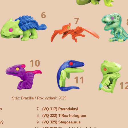
Stát:
Brazílie /
Rok vydání:
2025
s
7.
(VQ 317) Pterodaktyl
8.
(VQ 322) T-Rex hologram
vý
9.
(VQ 325) Stegosaurus