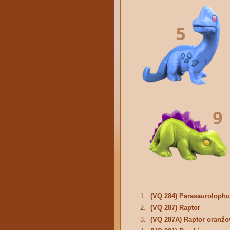
1.
(VQ 284) Parasaurolophu
2.
(VQ 287) Raptor
3.
(VQ 287A) Raptor oranžo