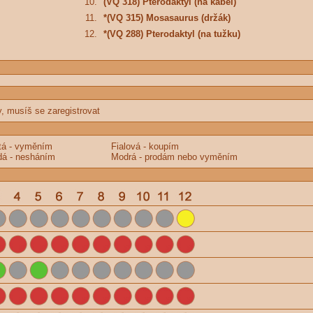
10.
(VQ 318) Pterodaktyl (na kabel)
11.
*(VQ 315) Mosasaurus (držák)
12.
*(VQ 288) Pterodaktyl (na tužku)
y, musíš se zaregistrovat
tá - vyměním
Fialová - koupím
á - nesháním
Modrá - prodám nebo vyměním