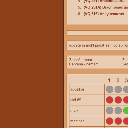
4.
(VQ 291) Brachiosaurus
5.
(VQ 291A) Brachiosaurus
6.
(VQ 316) Ankylosaurus
Abyste si mohl přidat sérii do sbírk
Zelená - mám
Žlu
Červená - nemám
Šed
audinkar
didi 69
markr
martinas