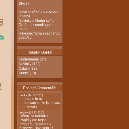
Bloček
Nová sezóna VS 2026/27
je tady!
Novinky z Kinder světa:
Drbárna z meetingu a
mimo
Release: Nová sezóna VC
2025/26
Rubriky článků
Kindermánie
(27)
Novinky
(123)
Ostatní
(18)
Studie
(18)
Poslední komentáře
zabka
(14.12.2025)
nechame to byt
omlouvam se ze jsem vas
obtezovala ...
kralick
(13.12.2025)
Děkuji za nabídku.
Papírky ale nejsou
problém - ty máme k
dispozici. Jak jsem již