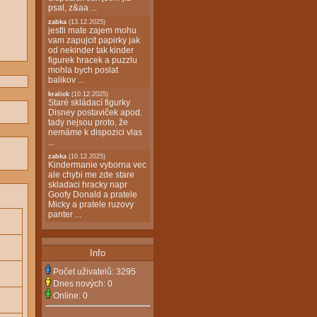
psal, z&aa ...
zabka
(13.12.2025)
jestli mate zajem mohu
vam zapujcit papirky jak
od nekinder tak kinder
figurek hracek a puzzlu
mohla bych poslat
balikov ...
kralick
(10.12.2025)
Staré skládací figurky
Disney postaviček apod.
tady nejsou proto, že
nemáme k dispozici vlas
...
zabka
(10.12.2025)
Kindermanie vyborna vec
ale chybi me zde stare
skladaci hracky napr
Goofy Donald a pratele
Micky a pratele ruzovy
panter ...
Info
Počet uživatelů:
3295
Dnes nových:
0
Online:
0