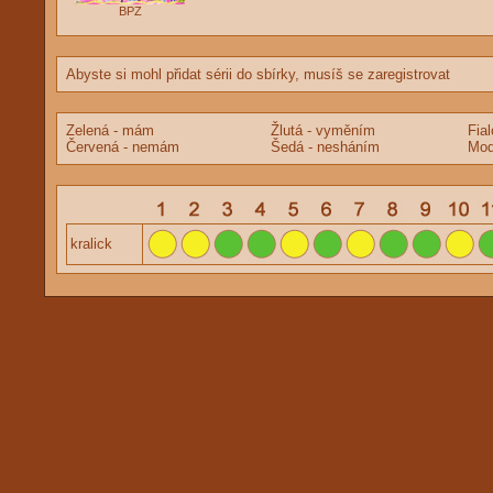
BPZ
Abyste si mohl přidat sérii do sbírky, musíš se zaregistrovat
Zelená - mám
Žlutá - vyměním
Fia
Červená - nemám
Šedá - nesháním
Mod
kralick