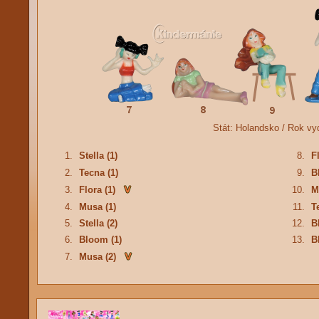
Stát:
Holandsko /
Rok vy
1.
Stella (1)
8.
Fl
2.
Tecna (1)
9.
B
3.
Flora (1)
10.
M
4.
Musa (1)
11.
T
5.
Stella (2)
12.
B
6.
Bloom (1)
13.
B
7.
Musa (2)