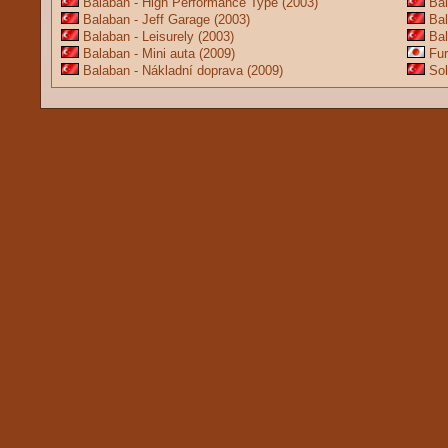
Balaban - High Performance Type
(2003)
Bal
Balaban - Jeff Garage
(2003)
Bal
Balaban - Leisurely
(2003)
Bal
Balaban - Mini auta
(2009)
Fur
Balaban - Nákladní doprava
(2009)
Sol