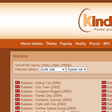
Hlavní stránka
Články
Figurky
Hračky
Puzzle
BPZ
doprava
Seřadit dle:
Názvu
|
Roku
|
Státu
|
Přidání
Filtrování výběru:
Balaban - Ardour Car
(2004)
Ba
Balaban - City Tram
(2003)
Bal
Balaban - Conquest Rugged
(2003)
Bal
Balaban - Family Day
(2004)
Bal
Balaban - Fantastic Journey
(2003)
Bal
Balaban - Fight with Fire
(2004)
Bal
Balaban - Further Speed Group
(2003)
Bal