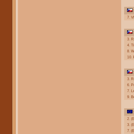
7. V
3. R
4. T
8. W
10.
3. R
6. P
7. 
9. B
2. 
3. 
7. (