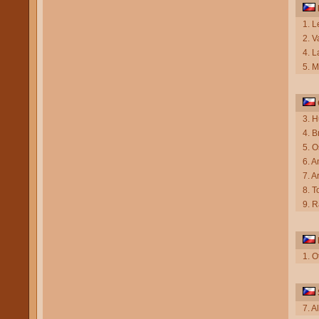
1. L
2. V
4. L
5. 
3. 
4. 
5. 
6. A
7. A
8. 
9. R
1. O
7. A