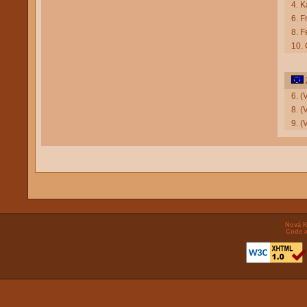
4. 
6. F
8. F
10. 
6. (
8. 
9. 
Nová K
Code a