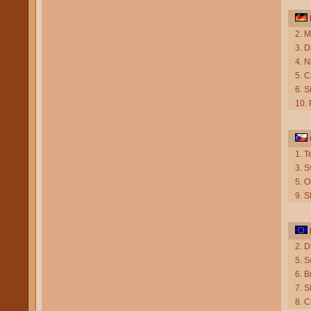
2. M
3. D
4. N
5. C
6. S
10.
1. T
3. S
5. O
9. S
2. 
5. S
6. 
7. S
8. C