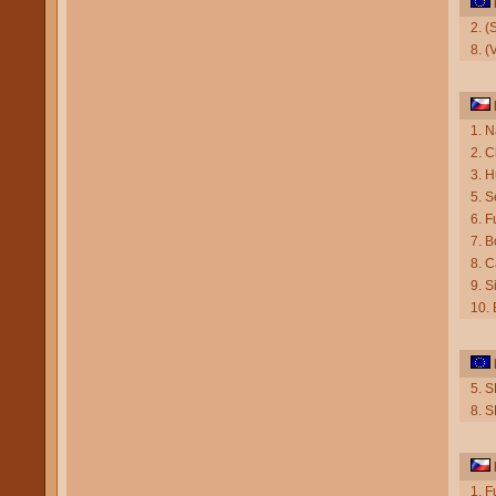
2. (
8. 
1. 
2. 
3. 
5. S
6. F
7. B
8. C
9. 
10. 
5. 
8. S
1. F