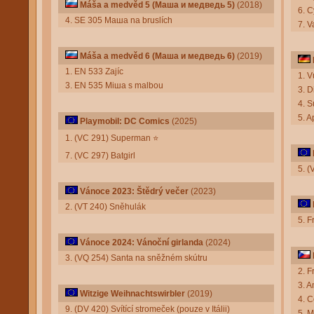
Máša a medvěd 5 (Маша и медведь 5)
(2018)
6. 
4. SE 305 Маша na bruslích
7. V
Máša a medvěd 6 (Маша и медведь 6)
(2019)
1. EN 533 Zajíc
1. 
3. EN 535 Мiша s malbou
3. D
4. 
5. A
Playmobil: DC Comics
(2025)
1. (VC 291) Superman
⭐
7. (VC 297) Batgirl
5. 
Vánoce 2023: Štědrý večer
(2023)
2. (VT 240) Sněhulák
5. F
Vánoce 2024: Vánoční girlanda
(2024)
3. (VQ 254) Santa na sněžném skútru
2. F
3. A
Witzige Weihnachtswirbler
(2019)
4. 
9. (DV 420) Svítící stromeček (pouze v Itálii)
5. 