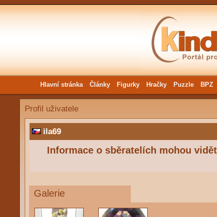
Hlavní stránka
Články
Figurky
Hračky
Puzzle
BPZ
Profil uživatele
ila69
Informace o sběratelích mohou vidět 
Galerie