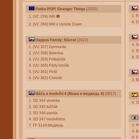
Funko POP! Stranger Things
(2025)
1. 
1. (VC 259) Will
🟧
6. F
2. (VC 260) Will v Upside Down
Happos Family: Návrat
(2022)
4. 
1. (VU 357) Gymnasta
5. S
2. (VU 358) Balerína
6. G
3. (VU 359) Fotbalista
4. (VU 360) Párty hrošík
5. (VU 361) Pirát
6. (VU 362) Chemik
3. 
Máša a medvěd 4 (Маша и медведь 4)
(2017)
1. SD 344 veverka
6. 
2. SD 345 tučňák
3. SD 346 panda
4. SD 347 medvědice
3. P
7. FF 314A Медведь
4. B
5. C