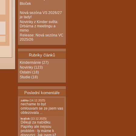
Bloček
Nová sezóna VS 2026/27
je tady!
Novinky z Kinder světa:
Drbárna z meetingu a
mimo
Release: Nová sezóna VC
2025/26
Rubriky článků
Kindermánie
(27)
Novinky
(123)
Ostatní
(18)
Studie
(18)
Poslední komentáře
zabka
(14.12.2025)
nechame to byt
omlouvam se ze jsem vas
obtezovala ...
kralick
(13.12.2025)
Děkuji za nabídku.
Papírky ale nejsou
problém - ty máme k
dispozici. Jak jsem již