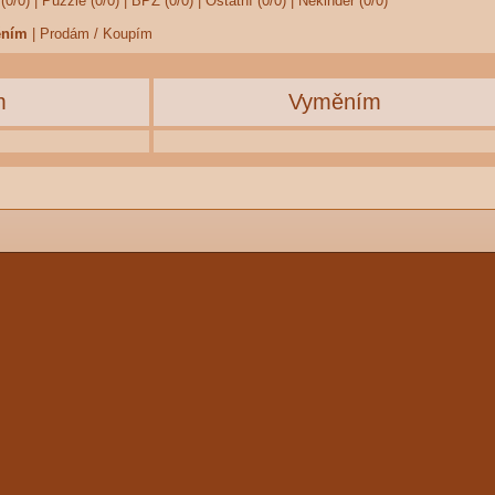
(0/0)
|
Puzzle (0/0)
|
BPZ (0/0)
|
Ostatní (0/0)
|
Nekinder (0/0)
ěním
|
Prodám / Koupím
m
Vyměním