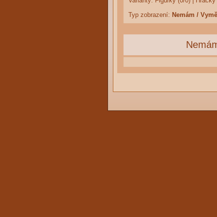
Varianty:
Figurky (0/0)
|
Hračky 
Typ zobrazení:
Nemám / Vym
Nemá