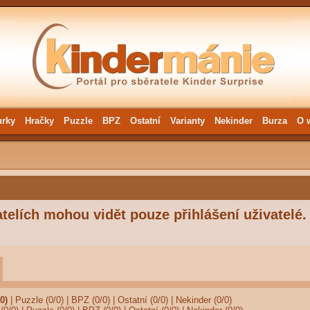
urky
Hračky
Puzzle
BPZ
Ostatní
Varianty
Nekinder
Burza
O 
telích mohou vidět pouze přihlášení uživatelé.
0)
|
Puzzle (0/0)
|
BPZ (0/0)
|
Ostatní (0/0)
|
Nekinder (0/0)