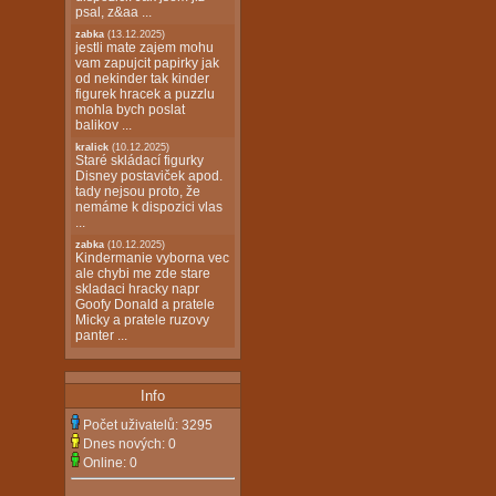
psal, z&aa ...
zabka
(13.12.2025)
jestli mate zajem mohu
vam zapujcit papirky jak
od nekinder tak kinder
figurek hracek a puzzlu
mohla bych poslat
balikov ...
kralick
(10.12.2025)
Staré skládací figurky
Disney postaviček apod.
tady nejsou proto, že
nemáme k dispozici vlas
...
zabka
(10.12.2025)
Kindermanie vyborna vec
ale chybi me zde stare
skladaci hracky napr
Goofy Donald a pratele
Micky a pratele ruzovy
panter ...
Info
Počet uživatelů:
3295
Dnes nových:
0
Online:
0