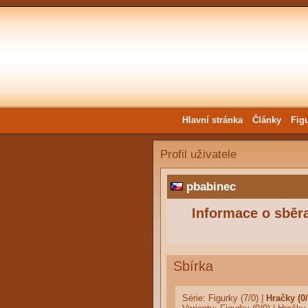
Hlavní stránka
Články
Fig
Profil uživatele
pbabinec
Informace o sběra
Sbírka
Série:
Figurky (7/0)
|
Hračky (0/