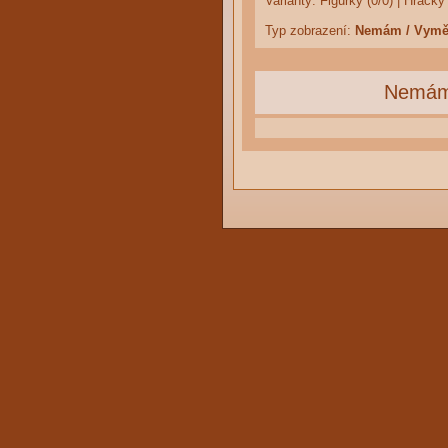
Varianty:
Figurky (0/0)
|
Hračky 
Typ zobrazení:
Nemám / Vym
Nemá