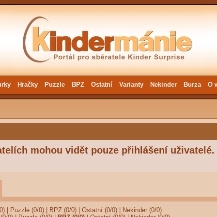
urky
Hračky
Puzzle
BPZ
Ostatní
Varianty
Nekinder
Burza
O 
telích mohou vidět pouze přihlášení uživatelé.
0)
|
Puzzle (0/0)
|
BPZ (0/0)
|
Ostatní (0/0)
|
Nekinder (0/0)