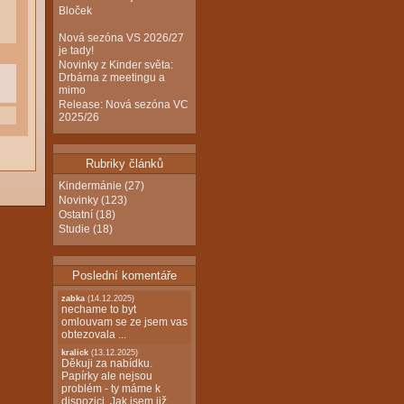
Bloček
Nová sezóna VS 2026/27
je tady!
Novinky z Kinder světa:
Drbárna z meetingu a
mimo
Release: Nová sezóna VC
2025/26
Rubriky článků
Kindermánie
(27)
Novinky
(123)
Ostatní
(18)
Studie
(18)
Poslední komentáře
zabka
(14.12.2025)
nechame to byt
omlouvam se ze jsem vas
obtezovala ...
kralick
(13.12.2025)
Děkuji za nabídku.
Papírky ale nejsou
problém - ty máme k
dispozici. Jak jsem již