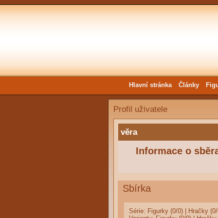
Hlavní stránka
Články
Fig
Profil uživatele
věra
Informace o sběra
Sbírka
Série:
Figurky (0/0)
|
Hračky (0/