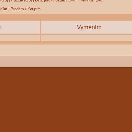
(0/0)
|
Puzzle (0/0)
|
BPZ (0/0)
|
Ostatní (0/0)
|
Nekinder (0/0)
ěním
|
Prodám / Koupím
m
Vyměním