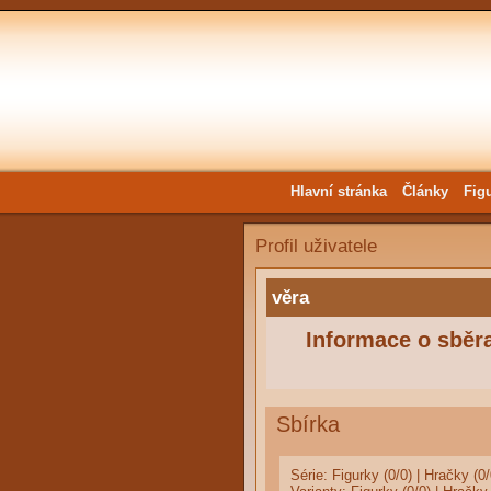
Hlavní stránka
Články
Fig
Profil uživatele
věra
Informace o sběra
Sbírka
Série:
Figurky (0/0)
|
Hračky (0/