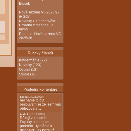
Bloček
Nová sezóna VS 2026/27
je tady!
Novinky z Kinder světa:
Drbárna z meetingu a
mimo
Release: Nová sezóna VC
2025/26
Rubriky článků
Kindermánie
(27)
Novinky
(123)
Ostatní
(18)
Studie
(18)
Poslední komentáře
zabka
(14.12.2025)
nechame to byt
omlouvam se ze jsem vas
obtezovala ...
kralick
(13.12.2025)
Děkuji za nabídku.
Papírky ale nejsou
problém - ty máme k
dispozici. Jak jsem již