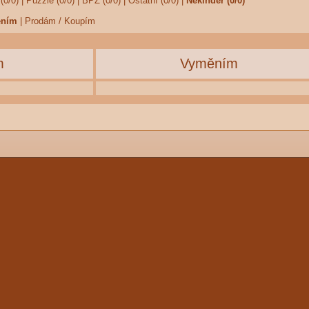
(0/0)
|
Puzzle (0/0)
|
BPZ (0/0)
|
Ostatní (0/0)
|
Nekinder (0/0)
ěním
|
Prodám / Koupím
m
Vyměním