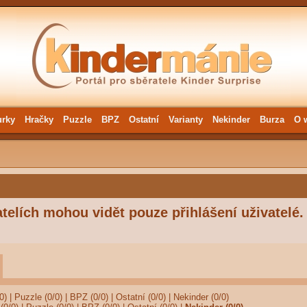
urky
Hračky
Puzzle
BPZ
Ostatní
Varianty
Nekinder
Burza
O 
telích mohou vidět pouze přihlášení uživatelé.
0)
|
Puzzle (0/0)
|
BPZ (0/0)
|
Ostatní (0/0)
|
Nekinder (0/0)