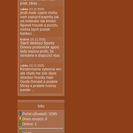
psal, z&aa ...
zabka
(13.12.2025)
jestli mate zajem mohu
vam zapujcit papirky jak
od nekinder tak kinder
figurek hracek a puzzlu
mohla bych poslat
balikov ...
kralick
(10.12.2025)
Staré skládací figurky
Disney postaviček apod.
tady nejsou proto, že
nemáme k dispozici vlas
...
zabka
(10.12.2025)
Kindermanie vyborna vec
ale chybi me zde stare
skladaci hracky napr
Goofy Donald a pratele
Micky a pratele ruzovy
panter ...
Info
Počet uživatelů:
3295
Dnes nových:
0
Online:
1