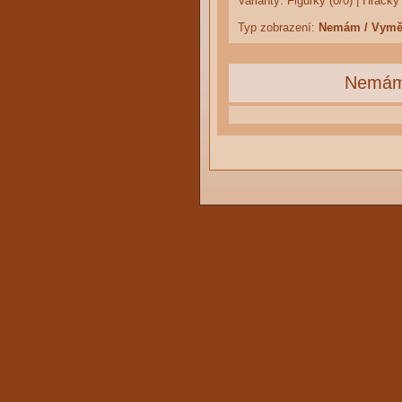
Varianty:
Figurky (0/0)
|
Hračky 
Typ zobrazení:
Nemám / Vym
Nemá