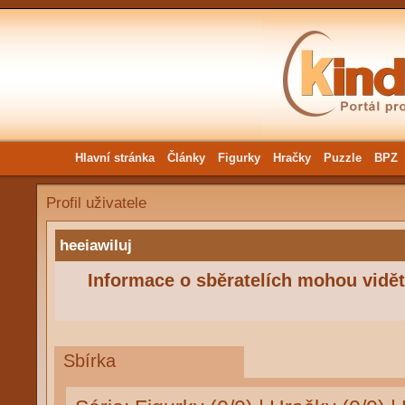
Hlavní stránka
Články
Figurky
Hračky
Puzzle
BPZ
Profil uživatele
heeiawiluj
Informace o sběratelích mohou vidět 
Sbírka