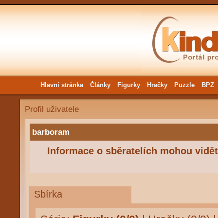
Hlavní stránka
Články
Figurky
Hračky
Puzzle
BPZ
Profil uživatele
barboram
Informace o sběratelích mohou vidět 
Sbírka