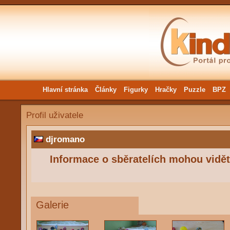
Hlavní stránka
Články
Figurky
Hračky
Puzzle
BPZ
Profil uživatele
djromano
Informace o sběratelích mohou vidět 
Galerie