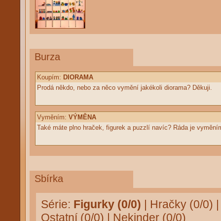
Burza
Koupím:
DIORAMA
Prodá někdo, nebo za něco vymění jakékoli diorama? Děkuji.
Vyměním:
VÝMĚNA
Také máte plno hraček, figurek a puzzlí navíc? Ráda je vymě
Sbírka
Série:
Figurky (0/0)
|
Hračky (0/0)
Ostatní (0/0)
|
Nekinder (0/0)