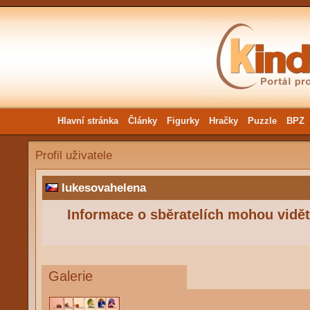
Hlavní stránka
Články
Figurky
Hračky
Puzzle
BPZ
Profil uživatele
lukesovahelena
Informace o sběratelích mohou vidět 
Galerie