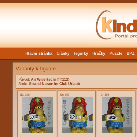
Hlavní stránka
Články
Figurky
Hračky
Puzzle
BPZ
Varianty k figurce
Původ:
Ari Widertschi (TT112)
Série:
Strand-Nasen im Club Urlaub
ID: 396
ID: 397
ID: 398