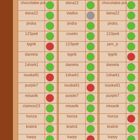
chocolatee.poupee
dana22
chocolatee.poupee
dana22
vlaďus
dana22
jindra
jindra
jindra
123petr
cruelin
123petr
tygrik
123petr
jaro_p
daniela
tygrik
tygrik
1shark1
daniela
daniela
ivuska91
1shark1
1shark1
purple7
ivuska91
ivuska91
misavlk
purple7
purple7
clairess23
misavlk
misavlk
honza
honza
honza
kralick
kralick
kralick
harpy
harpy
harpy