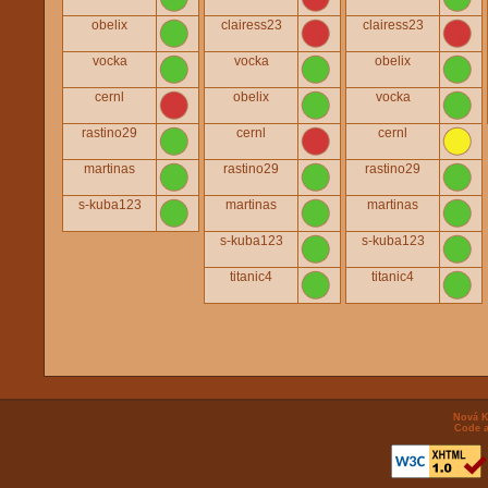
obelix
clairess23
clairess23
vocka
vocka
obelix
cernl
obelix
vocka
rastino29
cernl
cernl
martinas
rastino29
rastino29
s-kuba123
martinas
martinas
s-kuba123
s-kuba123
titanic4
titanic4
Nová K
Code a