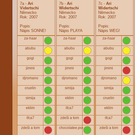
7a -
Ari
7b -
Ari
7c -
Ari
Vidertschi
Widertschi
Widertschi
Německo
Německo
Německo
Rok:
2007
Rok:
2007
Rok:
2007
Popis:
Popis:
Popis:
Nápis SONNE!
Nápis PLAYA
Nápis WEG!
za-haar
za-haar
za-haar
abubu
abubu
abubu
gogi
gogi
gogi
jimmi
jimmi
jimmi
djromano
djromano
djromano
cruelin
simija
simija
simija
eklim
cruelin
eklim
ifca7
eklim
ifca7
zdeši a tom
ifca7
zdeši a tom
chocolatee.poupee
zdeši a tom