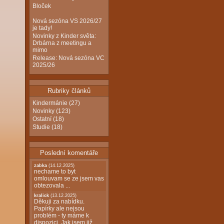
Bloček
Nová sezóna VS 2026/27
je tady!
Novinky z Kinder světa:
Drbárna z meetingu a
mimo
Release: Nová sezóna VC
2025/26
Rubriky článků
Kindermánie
(27)
Novinky
(123)
Ostatní
(18)
Studie
(18)
Poslední komentáře
zabka
(14.12.2025)
nechame to byt
omlouvam se ze jsem vas
obtezovala ...
kralick
(13.12.2025)
Děkuji za nabídku.
Papírky ale nejsou
problém - ty máme k
dispozici. Jak jsem již