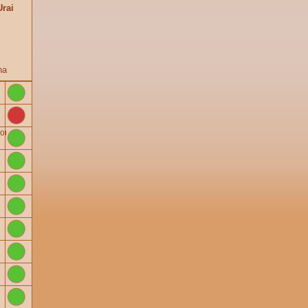
rai
ha
poupee