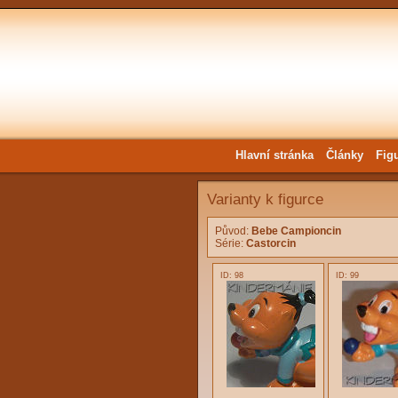
Hlavní stránka
Články
Fig
Varianty k figurce
Původ:
Bebe Campioncin
Série:
Castorcin
ID: 98
ID: 99