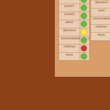
djromano
purple7
cernl
1shark1
anamoratakd
obelix
martinas
djromano
krysa
anamoratakdalkinder
martinas
krysa