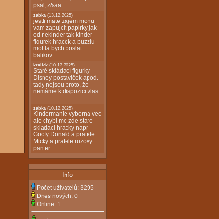
psal, z&aa ...
zabka
(13.12.2025)
jestli mate zajem mohu
vam zapujcit papirky jak
od nekinder tak kinder
figurek hracek a puzzlu
mohla bych poslat
balikov ...
kralick
(10.12.2025)
Staré skládací figurky
Disney postaviček apod.
tady nejsou proto, že
nemáme k dispozici vlas
...
zabka
(10.12.2025)
Kindermanie vyborna vec
ale chybi me zde stare
skladaci hracky napr
Goofy Donald a pratele
Micky a pratele ruzovy
panter ...
Info
Počet uživatelů:
3295
Dnes nových:
0
Online:
1