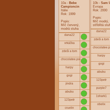
10a -
Bebe
10b -
Sam U
Campioncin
Evropa
Itálie
Rok:
2000
Rok:
1999
Popis:
Popis:
Míč modrý,
Míč červený,
stříbřitá stu
modrá stuha
dana22
dana22
zdeši a tom
vrkáčka
chocolatee.
zdeši a tom
harpy
chocolatee.poupee
gogi
harpy
abubu
gogi
123petr
jindra
purple7
abubu
1shark1
123petr
obelix
cruelin