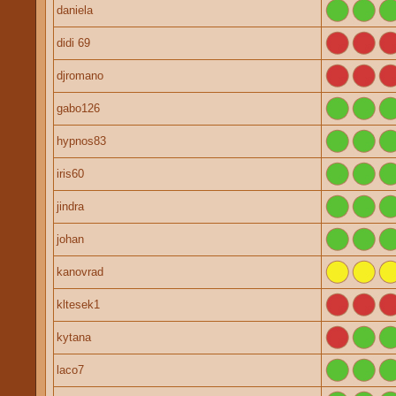
daniela
didi 69
djromano
gabo126
hypnos83
iris60
jindra
johan
kanovrad
kltesek1
kytana
laco7