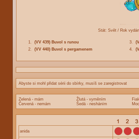
Stát:
Svět /
Rok vydán
1.
(VV 439) Buvol s runou
3.
(
2.
(VV 440) Buvol s pergamenem
4.
(
Abyste si mohl přidat sérii do sbírky, musíš se zaregistrovat
Zelená - mám
Žlutá - vyměním
Fia
Červená - nemám
Šedá - nesháním
Mod
anida