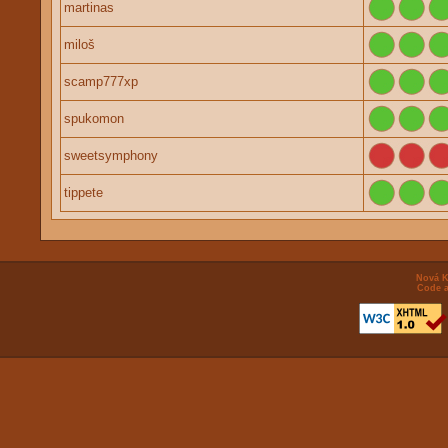
martinas
miloš
scamp777xp
spukomon
sweetsymphony
tippete
Nová K
Code a