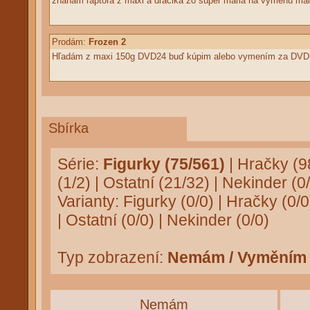
zhäňam raptora z maxi a dráčika zo super mária na výmenu má
Prodám:
Frozen 2
Hľadám z maxi 150g DVD24 buď kúpim alebo vymením za DVD 2
Sbírka
Série:
Figurky (75/561)
|
Hračky (9
(1/2)
|
Ostatní (21/32)
|
Nekinder (0/
Varianty:
Figurky (0/0)
|
Hračky (0/0
|
Ostatní (0/0)
|
Nekinder (0/0)
Typ zobrazení:
Nemám / Vyměním
Nemám