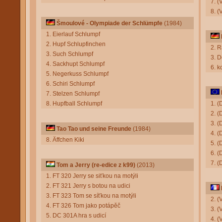
7. (
8. 
Šmoulové - Olympiade der Schlümpfe
(1984)
1. Eierlauf Schlumpf
2. Hupf Schlupfinchen
2. 
3. Such Schlumpf
3. 
4. Sackhupt Schlumpf
6. k
5. Negerkuss Schlumpf
6. Schiri Schlumpf
7. Stelzen Schlumpf
8. Hupfball Schlumpf
1. (
2. 
3. (
Tao Tao und seine Freunde
(1984)
4. 
8. Äffchen Kiki
5. (
6. (
7. (
Tom a Jerry (re-edice z k99)
(2013)
1. FT 320 Jerry se siťkou na motýli
2. FT 321 Jerry s botou na udici
3. FT 323 Tom se síťkou na motýli
2. 
4. FT 326 Tom jako potápěč
3. (
5. DC 301A hra s udicí
4. 