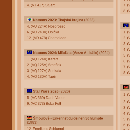
4. (VT 417) Stuart
7. (
8. 
Natoons 2023: Thajská krajina
(2023)
4. (VU 224A) Nosorožec
6. (VU 243A) Opička
1. (
12. (VD 478) Chameleon
2. (
3. 
4. 
Natoons 2024: Mláďata (Verze A - Itálie)
(2024)
5. 
1. (VQ 124A) Kareta
6. (
2. (VQ 125A) Srneček
7. 
3. (VQ 127A) Surikata
8. (
4. (VQ 130A) Tapír
Star Wars 2026
(2026)
1. 
5. (VC 369) Darth Vader
2. 
9. (VC 373) Boba Fett
3. 
4. 
Šmoulové - Erkennst du deinen Schlümpfe
5. (
(1983)
6. 
12. Emelkeits Schlumpf