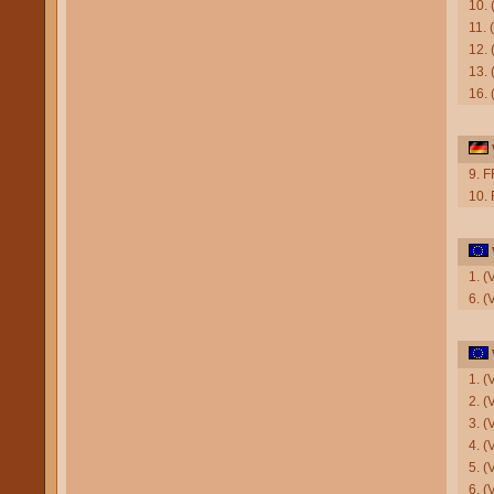
10. 
11. 
12.
13. 
16. 
9. F
10.
1. 
6. (
1. (
2. (
3. 
4. (
5. (
6. (