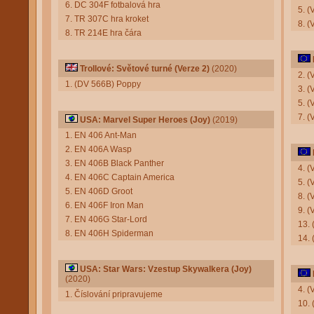
6. DC 304F fotbalová hra
5. (
7. TR 307C hra kroket
8. (
8. TR 214E hra čára
Trollové: Světové turné (Verze 2)
(2020)
2. (
1. (DV 566B) Poppy
3. (
5. (
7. 
USA: Marvel Super Heroes (Joy)
(2019)
1. EN 406 Ant-Man
2. EN 406A Wasp
3. EN 406B Black Panther
4. 
4. EN 406C Captain America
5. (
5. EN 406D Groot
8. 
6. EN 406F Iron Man
9. (
7. EN 406G Star-Lord
13. 
8. EN 406H Spiderman
14. 
USA: Star Wars: Vzestup Skywalkera (Joy)
(2020)
4. (
1. Číslování pripravujeme
10. 