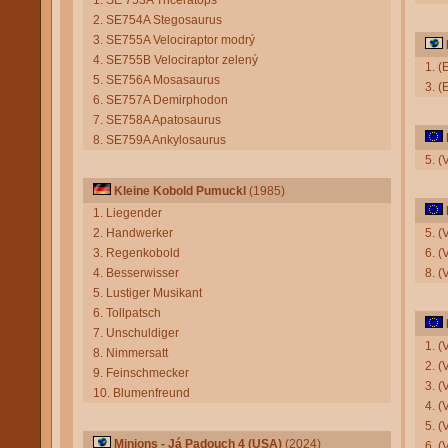
1. SE 753A Triceratops
2. SE754A Stegosaurus
3. SE755A Velociraptor modrý
4. SE755B Velociraptor zelený
1. 
5. SE756A Mosasaurus
3. 
6. SE757A Demirphodon
7. SE758A Apatosaurus
8. SE759A Ankylosaurus
5. (
Kleine Kobold Pumuckl
(1985)
1. Liegender
2. Handwerker
5. 
3. Regenkobold
6. 
4. Besserwisser
8. 
5. Lustiger Musikant
6. Tollpatsch
7. Unschuldiger
1. (
8. Nimmersatt
2. (
9. Feinschmecker
3. 
10. Blumenfreund
4. (
5. 
Minions - Já Padouch 4 (USA)
(2024)
6. (