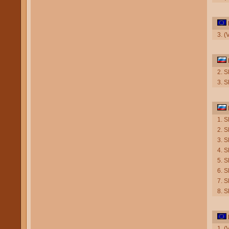
3. (
2. 
3. 
1. S
2. 
3. S
4. 
5. 
6. 
7. 
8. S
1. (