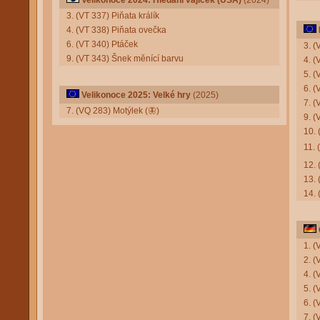
Velikonoce 2024: Hledání vajíček (USA)
(2024)
3. (VT 337) Piňata králík
4. (VT 338) Piňata ovečka
6. (VT 340) Ptáček
3. (
9. (VT 343) Šnek měnící barvu
4. 
5. 
6. 
Velikonoce 2025: Velké hry
(2025)
7. 
7. (VQ 283) Motýlek
(🦋)
9. (
10.
11. 
12.
13.
14.
1. (
2. 
4. (
5. (
6. 
7. 