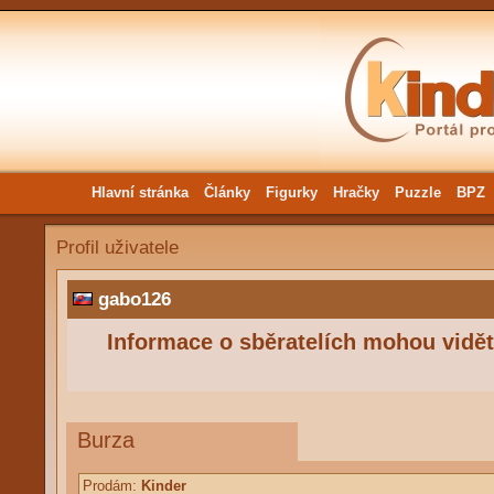
Hlavní stránka
Články
Figurky
Hračky
Puzzle
BPZ
Profil uživatele
gabo126
Informace o sběratelích mohou vidět 
Burza
Prodám:
Kinder