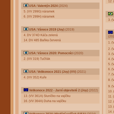
12.
USA: Valentýn 2024
(2024)
5. (VV 299G) náramek
6. (VV 299H) náramek
3. (
USA: Vánoce 2019 (Joy)
(2019)
4. DV 374D Káča zelená
(20
14. DV 485 Baňka červená
1. 
2. 
USA: Vánoce 2020: Pomocníci
(2020)
3. (
2. (VV 319) Tučňák
4. (
5. (
6. (
USA: Velikonoce 2021 (Joy) (VV)
(2021)
7. 
4. (VV 352) Kuře
8. 
9. 
Velikonoce 2022 - Jarní objevitelé 2 (Joy)
(2022)
10.
13. (VV 361A) Sluníčko na vajíčku
11. 
16. (VV 364A) Duha na vajíčku
12. 
13. 
14.