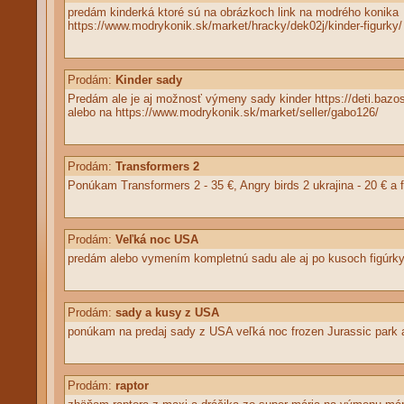
predám kinderká ktoré sú na obrázkoch link na modrého konika
https://www.modrykonik.sk/market/hracky/dek02j/kinder-figurky/
Prodám:
Kinder sady
Predám ale je aj možnosť výmeny sady kinder https://deti.bazo
alebo na https://www.modrykonik.sk/market/seller/gabo126/
Prodám:
Transformers 2
Ponúkam Transformers 2 - 35 €, Angry birds 2 ukrajina - 20 € a
Prodám:
Veľká noc USA
predám alebo vymením kompletnú sadu ale aj po kusoch figúrky
Prodám:
sady a kusy z USA
ponúkam na predaj sady z USA veľká noc frozen Jurassic park aj
Prodám:
raptor