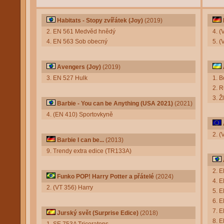
Habitats - Stopy zvířátek (Joy)
(2019)
2. EN 561 Medvěd hnědý
4. (
4. EN 563 Sob obecný
5. (
Avengers (Joy)
(2019)
3. EN 527 Hulk
1. 
2. 
3. Ž
Barbie - You can be Anything (USA 2021)
(2021)
4. (EN 410) Sportovkyně
2. (
Barbie I can be...
(2013)
9. Trendy extra edice (TR133A)
2. 
Funko POP! Harry Potter a přátelé
(2024)
4. 
2. (VT 356) Harry
5. 
6. 
7. 
Jurský svět (Surprise Edice)
(2018)
8. 