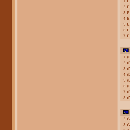
1. E
2. 
3. 
4. E
5. E
6. E
7. E
1. (
2. (
3. 
4. 
5. (
6. (
7. (
8. 
2. (
3. (