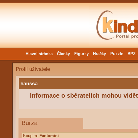
Hlavní stránka
Články
Figurky
Hračky
Puzzle
BPZ
Profil uživatele
hanssa
Informace o sběratelích mohou vidět 
Burza
Koupím:
Fantomini