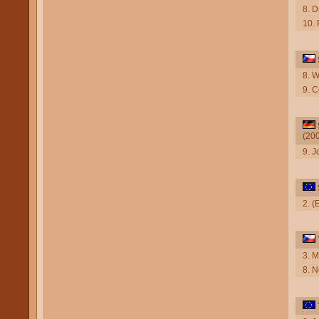
8. D
10.
8. W
9. C
(20
9. J
2. 
3. 
8. 