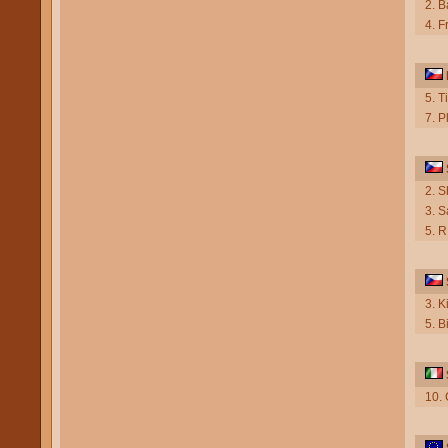
2. B
4. F
5. T
7. 
2. 
3. 
5. R
3. K
5. B
10. 