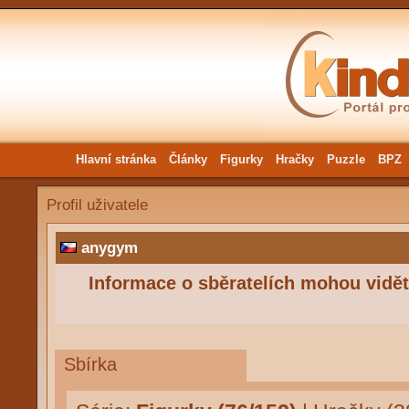
Hlavní stránka
Články
Figurky
Hračky
Puzzle
BPZ
Profil uživatele
anygym
Informace o sběratelích mohou vidět 
Sbírka