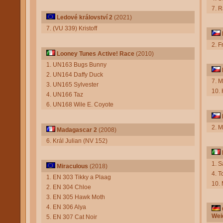
7. R
Ledové království 2
(2021)
7. (VU 339) Kristoff
2. F
Looney Tunes Active! Race
(2010)
1. UN163 Bugs Bunny
2. UN164 Daffy Duck
7. 
3. UN165 Sylvester
10. 
4. UN166 Taz
6. UN168 Wile E. Coyote
2. 
Madagascar 2
(2008)
6. Král Julian (NV 152)
1. 
Miraculous
(2018)
4. T
1. EN 303 Tikky a Plaag
10. 
2. EN 304 Chloe
3. EN 305 Hawk Moth
4. EN 306 Alya
Wei
5. EN 307 Cat Noir