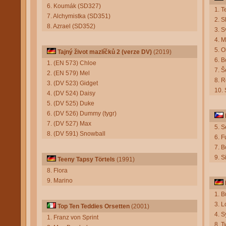
6. Koumák (SD327)
1. T
7. Alchymistka (SD351)
2. S
8. Azrael (SD352)
3. S
4. 
5. O
Tajný život mazlíčků 2 (verze DV)
(2019)
6. 
1. (EN 573) Chloe
7. Š
2. (EN 579) Mel
8. 
3. (DV 523) Gidget
10.
4. (DV 524) Daisy
5. (DV 525) Duke
6. (DV 526) Dummy (tygr)
7. (DV 527) Max
5. S
8. (DV 591) Snowball
6. F
7. B
9. 
Teeny Tapsy Törtels
(1991)
8. Flora
9. Marino
1. 
3. 
Top Ten Teddies Orsetten
(2001)
4. S
1. Franz von Sprint
8. T