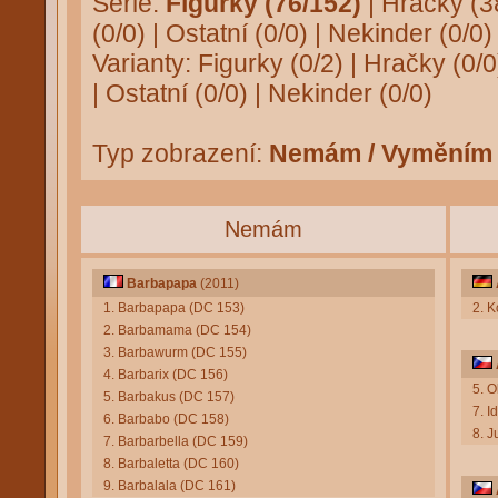
Série:
Figurky (76/152)
|
Hračky (3
(0/0)
|
Ostatní (0/0)
|
Nekinder (0/0)
Varianty:
Figurky (0/2)
|
Hračky (0/0
|
Ostatní (0/0)
|
Nekinder (0/0)
Typ zobrazení:
Nemám / Vyměním
Nemám
Barbapapa
(2011)
1. Barbapapa (DC 153)
2. 
2. Barbamama (DC 154)
3. Barbawurm (DC 155)
4. Barbarix (DC 156)
5. O
5. Barbakus (DC 157)
7. I
6. Barbabo (DC 158)
8. 
7. Barbarbella (DC 159)
8. Barbaletta (DC 160)
9. Barbalala (DC 161)