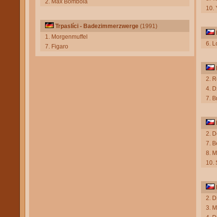
2. Max Bombola
10.
Trpaslíci - Badezimmerzwerge
(1991)
1. Morgenmuffel
6. L
7. Figaro
2. R
4. D
7. B
2. 
7. 
8. M
10.
2. 
3. 