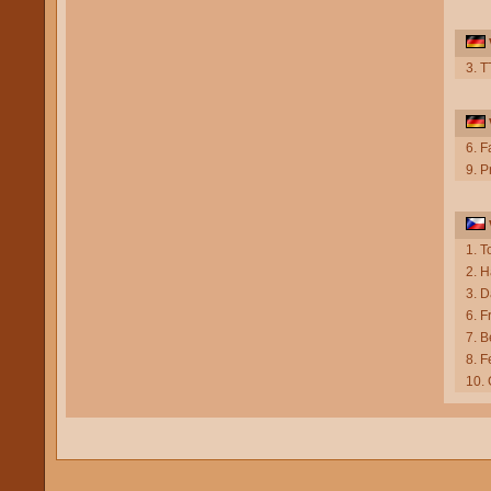
3. T
6. F
9. P
1. T
2. H
3. D
6. F
7. 
8. F
10. 