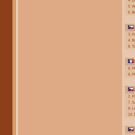
4. D
5. W
6. B
3. 
4. 
8. 
8. 
9. 
2. P
7. 
9. 
10. 