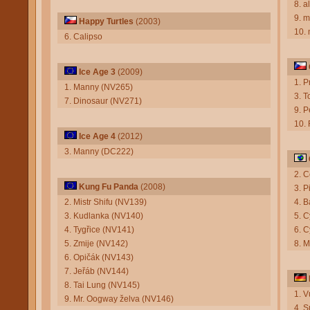
8. a
9. m
Happy Turtles
(2003)
10. 
6. Calipso
Ice Age 3
(2009)
1. P
1. Manny (NV265)
3. 
7. Dinosaur (NV271)
9. P
10. 
Ice Age 4
(2012)
3. Manny (DC222)
2. C
Kung Fu Panda
(2008)
3. P
2. Mistr Shifu (NV139)
4. B
3. Kudlanka (NV140)
5. C
4. Tygřice (NV141)
6. 
5. Zmije (NV142)
8. 
6. Opičák (NV143)
7. Jeřáb (NV144)
8. Tai Lung (NV145)
1. 
9. Mr. Oogway želva (NV146)
4. 