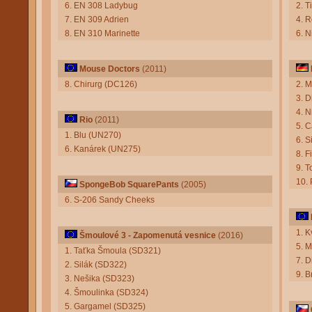
6. EN 308 Ladybug
2. 
7. EN 309 Adrien
4. 
8. EN 310 Marinette
6. N
Mouse Doctors
(2011)
8. Chirurg (DC126)
2. M
3. D
4. N
Rio
(2011)
5. C
1. Blu (UN270)
6. S
6. Kanárek (UN275)
8. F
9. T
10.
SpongeBob SquarePants
(2005)
6. S-206 Sandy Cheeks
1. 
Šmoulové 3 - Zapomenutá vesnice
(2016)
5. 
1. Taťka Šmoula (SD321)
7. 
2. Silák (SD322)
9. 
3. Nešika (SD323)
4. Šmoulinka (SD324)
5. Gargamel (SD325)