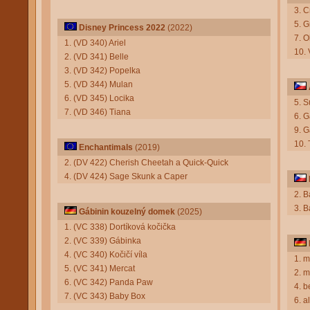
3. C
5. G
Disney Princess 2022
(2022)
7. O
1. (VD 340) Ariel
10. 
2. (VD 341) Belle
3. (VD 342) Popelka
5. (VD 344) Mulan
6. (VD 345) Locika
5. S
7. (VD 346) Tiana
6. G
9. G
10. 
Enchantimals
(2019)
2. (DV 422) Cherish Cheetah a Quick-Quick
4. (DV 424) Sage Skunk a Caper
2. 
3. 
Gábinin kouzelný domek
(2025)
1. (VC 338) Dortíková kočička
2. (VC 339) Gábinka
4. (VC 340) Kočičí víla
1. 
5. (VC 341) Mercat
2. m
6. (VC 342) Panda Paw
4. b
7. (VC 343) Baby Box
6. 