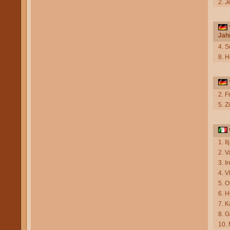
2. J
Jah
4. 
8. H
2. F
5. 
1. I
2. 
3. I
4. V
5. 
6. 
7. K
8. G
10.