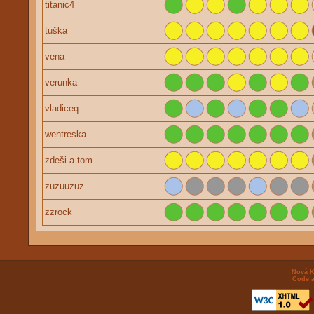
titanic4
tuška
vena
verunka
vladiceq
wentreska
zdeši a tom
zuzuuzuz
zzrock
Nová K
Code a