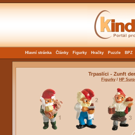
Hlavní stránka
Články
Figurky
Hračky
Puzzle
BPZ
Trpaslíci - Zunft d
Figurky
/
HP Surp