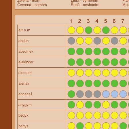
Zelená - mám
Žlutá - vyměním
Fia
Červená - nemám
Šedá - nesháním
Mod
a.t.o.m
abduh
abedinek
ajakinder
alecram
alenav
ancaria1
anygym
bedyx
benyz