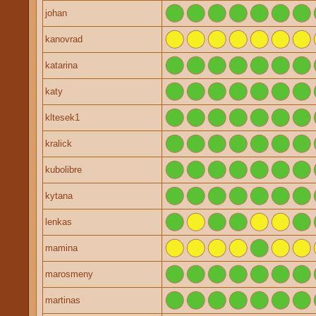
johan
kanovrad
katarina
katy
kltesek1
kralick
kubolibre
kytana
lenkas
mamina
marosmeny
martinas