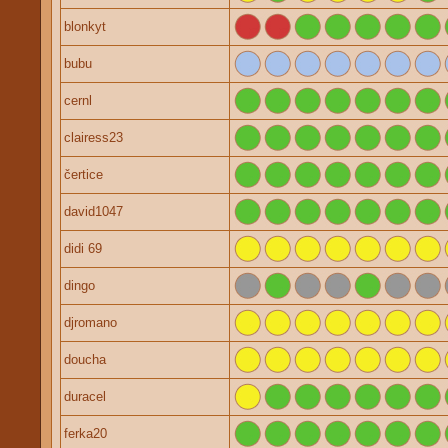
blonkyt
bubu
cernl
clairess23
čertice
david1047
didi 69
dingo
djromano
doucha
duracel
ferka20