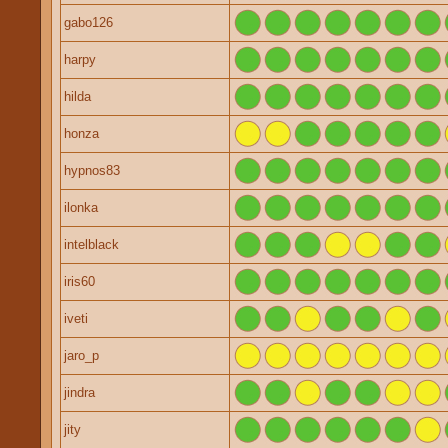
gabo126
harpy
hilda
honza
hypnos83
ilonka
intelblack
iris60
iveti
jaro_p
jindra
jity