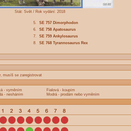
Stát:
Svět /
Rok vydání:
2018
5.
SE 757 Dimorphodon
6.
SE 758 Apatosaurus
7.
SE 759 Ankylosaurus
8.
SE 768 Tyrannosaurus Rex
y, musíš se zaregistrovat
tá - vyměním
Fialová - koupím
á - nesháním
Modrá - prodám nebo vyměním