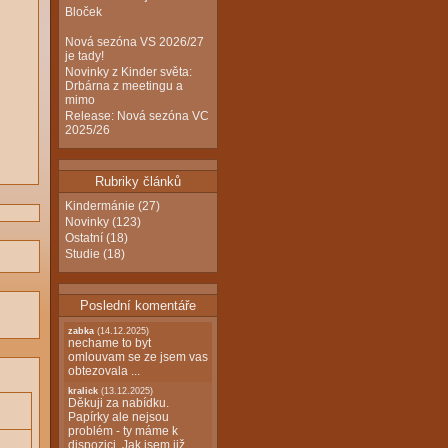
Bloček
Nová sezóna VS 2026/27
je tady!
Novinky z Kinder světa:
Drbárna z meetingu a
mimo
Release: Nová sezóna VC
2025/26
Rubriky článků
Kindermánie
(27)
Novinky
(123)
Ostatní
(18)
Studie
(18)
Poslední komentáře
zabka
(14.12.2025)
nechame to byt
omlouvam se ze jsem vas
obtezovala ...
kralick
(13.12.2025)
Děkuji za nabídku.
Papírky ale nejsou
problém - ty máme k
dispozici. Jak jsem již