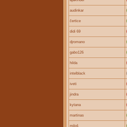
audinkar
čertice
didi 69
djromano
gabo126
hilda
intelblack
iveti
jindra
kytana
martinas
miloš