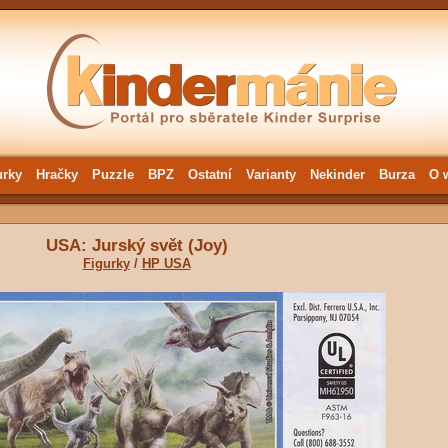
urky
Hračky
Puzzle
BPZ
Ostatní
Varianty
Nekinder
Burza
O 
USA: Jurský svět (Joy)
Figurky
/
HP USA