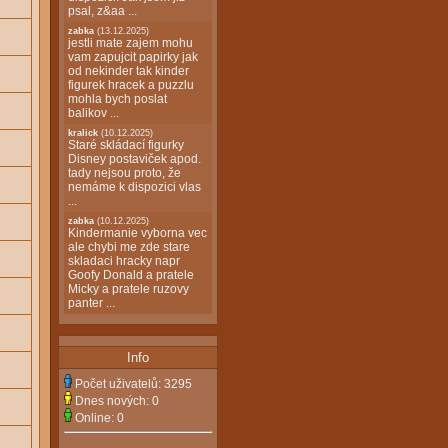
psal, z&aa ...
zabka
(13.12.2025)
jestli mate zajem mohu
vam zapujcit papirky jak
od nekinder tak kinder
figurek hracek a puzzlu
mohla bych poslat
balikov ...
kralick
(10.12.2025)
Staré skládací figurky
Disney postaviček apod.
tady nejsou proto, že
nemáme k dispozici vlas
...
zabka
(10.12.2025)
Kindermanie vyborna vec
ale chybi me zde stare
skladaci hracky napr
Goofy Donald a pratele
Micky a pratele ruzovy
panter ...
Info
Počet uživatelů:
3295
Dnes nových:
0
Online:
0