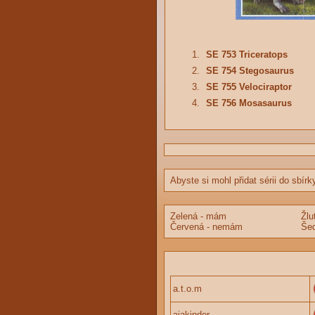
1.
SE 753 Triceratops
2.
SE 754 Stegosaurus
3.
SE 755 Velociraptor
4.
SE 756 Mosasaurus
Abyste si mohl přidat sérii do sbírk
Zelená - mám
Žlu
Červená - nemám
Šed
a.t.o.m
ajakinder