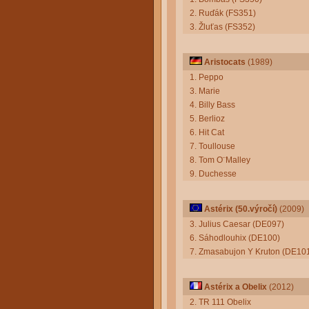
2. Ruďák (FS351)
3. Žluťas (FS352)
Aristocats
(1989)
1. Peppo
3. Marie
4. Billy Bass
5. Berlioz
6. Hit Cat
7. Toullouse
8. Tom O¨Malley
9. Duchesse
Astérix (50.výročí)
(2009)
3. Julius Caesar (DE097)
6. Sáhodlouhix (DE100)
7. Zmasabujon Y Kruton (DE10
Astérix a Obelix
(2012)
2. TR 111 Obelix