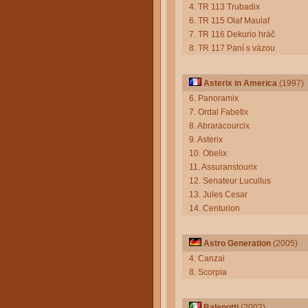
4. TR 113 Trubadix
6. TR 115 Olaf Maulaf
7. TR 116 Dekurio hráč
8. TR 117 Paní s vázou
Asterix in America
(1997)
6. Panoramix
7. Ordal Fabetix
8. Abraracourcix
9. Asterix
10. Obelix
11. Assuranstourix
12. Senateur Lucullus
13. Jules Cesar
14. Centurion
Astro Generation
(2005)
4. Canzai
8. Scorpia
Balenotti
(2002)