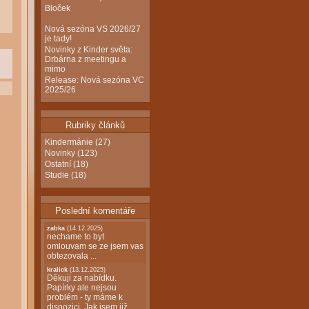
Bloček
Nová sezóna VS 2026/27
je tady!
Novinky z Kinder světa:
Drbárna z meetingu a
mimo
Release: Nová sezóna VC
2025/26
Rubriky článků
Kindermánie
(27)
Novinky
(123)
Ostatní
(18)
Studie
(18)
Poslední komentáře
zabka
(14.12.2025)
nechame to byt
omlouvam se ze jsem vas
obtezovala ...
kralick
(13.12.2025)
Děkuji za nabídku.
Papírky ale nejsou
problém - ty máme k
dispozici. Jak jsem již