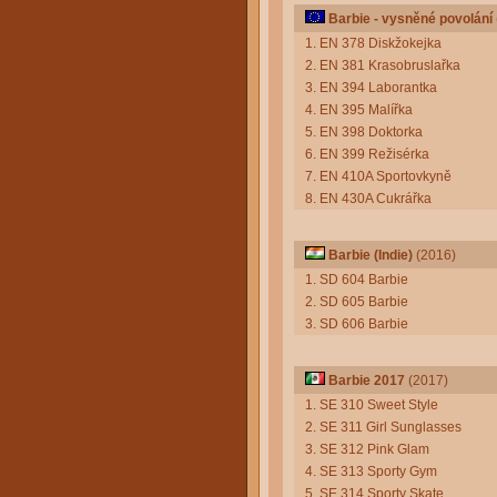
Barbie - vysněné povolání
1. EN 378 Diskžokejka
2. EN 381 Krasobruslařka
3. EN 394 Laborantka
4. EN 395 Malířka
5. EN 398 Doktorka
6. EN 399 Režisérka
7. EN 410A Sportovkyně
8. EN 430A Cukrářka
Barbie (Indie)
(2016)
1. SD 604 Barbie
2. SD 605 Barbie
3. SD 606 Barbie
Barbie 2017
(2017)
1. SE 310 Sweet Style
2. SE 311 Girl Sunglasses
3. SE 312 Pink Glam
4. SE 313 Sporty Gym
5. SE 314 Sporty Skate