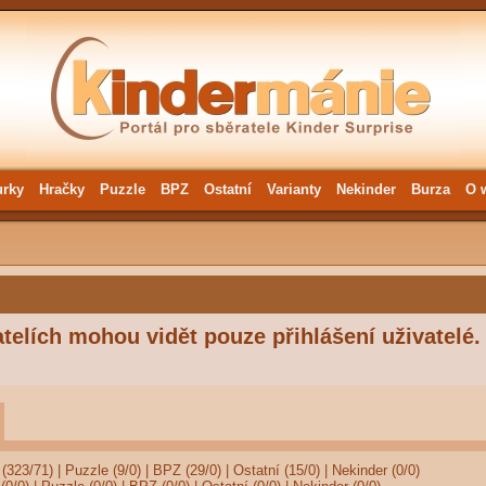
urky
Hračky
Puzzle
BPZ
Ostatní
Varianty
Nekinder
Burza
O 
telích mohou vidět pouze přihlášení uživatelé.
(323/71)
|
Puzzle (9/0)
|
BPZ (29/0)
|
Ostatní (15/0)
|
Nekinder (0/0)