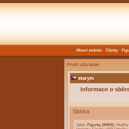
Hlavní stránka
Články
Fig
Profil uživatele
starym
Informace o sběra
Sbírka
Série:
Figurky (949/0)
|
Hračky 