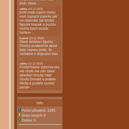
psal, z&aa ...
zabka
(13.12.2025)
jestli mate zajem mohu
vam zapujcit papirky jak
od nekinder tak kinder
figurek hracek a puzzlu
mohla bych poslat
balikov ...
kralick
(10.12.2025)
Staré skládací figurky
Disney postaviček apod.
tady nejsou proto, že
nemáme k dispozici vlas
...
zabka
(10.12.2025)
Kindermanie vyborna vec
ale chybi me zde stare
skladaci hracky napr
Goofy Donald a pratele
Micky a pratele ruzovy
panter ...
Info
Počet uživatelů:
3295
Dnes nových:
0
Online:
0