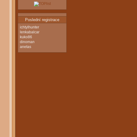
Poslední registrace
ichtylhunter
lenkabalcar
kuko86
dinoman
anetas