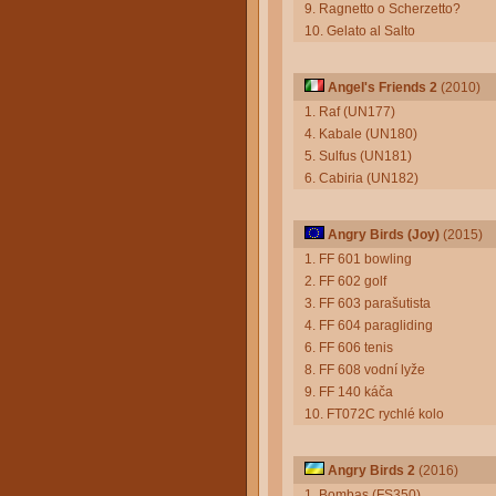
9. Ragnetto o Scherzetto?
10. Gelato al Salto
Angel's Friends 2
(2010)
1. Raf (UN177)
4. Kabale (UN180)
5. Sulfus (UN181)
6. Cabiria (UN182)
Angry Birds (Joy)
(2015)
1. FF 601 bowling
2. FF 602 golf
3. FF 603 parašutista
4. FF 604 paragliding
6. FF 606 tenis
8. FF 608 vodní lyže
9. FF 140 káča
10. FT072C rychlé kolo
Angry Birds 2
(2016)
1. Bombas (FS350)