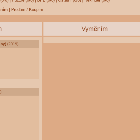
(0/0)
|
Puzzle (0/0)
|
BPZ (0/0)
|
Ostatní (0/0)
|
Nekinder (0/0)
ěním
|
Prodám / Koupím
m
Vyměním
Joy)
(2019)
)