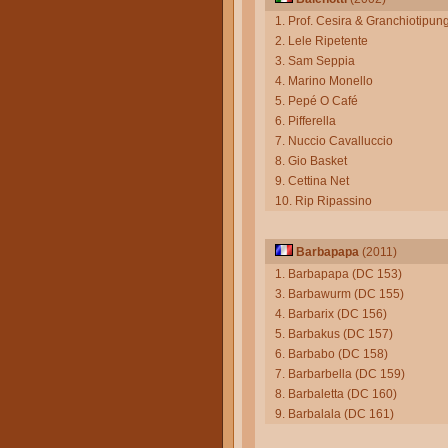
1. Prof. Cesira & Granchiotipun
2. Lele Ripetente
3. Sam Seppia
4. Marino Monello
5. Pepé O Café
6. Pifferella
7. Nuccio Cavalluccio
8. Gio Basket
9. Cettina Net
10. Rip Ripassino
Barbapapa
(2011)
1. Barbapapa (DC 153)
3. Barbawurm (DC 155)
4. Barbarix (DC 156)
5. Barbakus (DC 157)
6. Barbabo (DC 158)
7. Barbarbella (DC 159)
8. Barbaletta (DC 160)
9. Barbalala (DC 161)