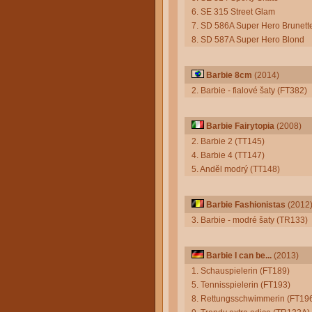
6. SE 315 Street Glam
7. SD 586A Super Hero Brunett
8. SD 587A Super Hero Blond
Barbie 8cm
(2014)
2. Barbie - fialové šaty (FT382)
Barbie Fairytopia
(2008)
2. Barbie 2 (TT145)
4. Barbie 4 (TT147)
5. Anděl modrý (TT148)
Barbie Fashionistas
(2012
3. Barbie - modré šaty (TR133)
Barbie I can be...
(2013)
1. Schauspielerin (FT189)
5. Tennisspielerin (FT193)
8. Rettungsschwimmerin (FT19