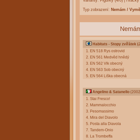
Varianty:
Figurky (4/0)
|
Hračky 
Typ zobrazení:
Nemám / Vym
Nemá
Habitats - Stopy zvířátek (
1. EN 518 Rys ostrovid
2. EN 561 Medvěd hnědý
3. EN 562 Vlk obecný
4. EN 563 Sob obecný
5. EN 564 Liška obecná
Angelino & Satanello
(2002
1. Stai Fresco!
2. Mammalocchio
3. Pesomassimo
4. Mira del Diavolo
5. Posta alla Diavola
7. Tandem-Onio
8. La Trombeffa