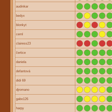
audinkar
bedyx
blonkyt
cernl
clairess23
čertice
daniela
defantová
didi 69
djromano
gabo126
harpy