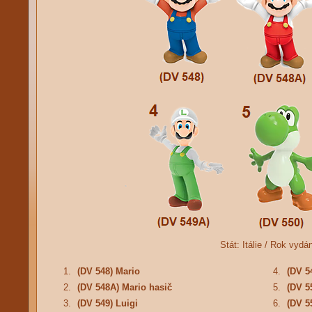
Stát:
Itálie /
Rok vydá
1.
(DV 548) Mario
4.
(DV 5
2.
(DV 548A) Mario hasič
5.
(DV 5
3.
(DV 549) Luigi
6.
(DV 5