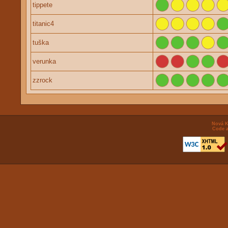
tippete
titanic4
tuška
verunka
zzrock
Nová K
Code a