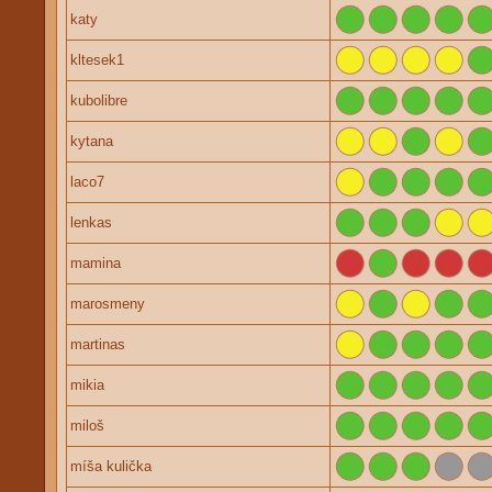
katy
kltesek1
kubolibre
kytana
laco7
lenkas
mamina
marosmeny
martinas
mikia
miloš
míša kulička