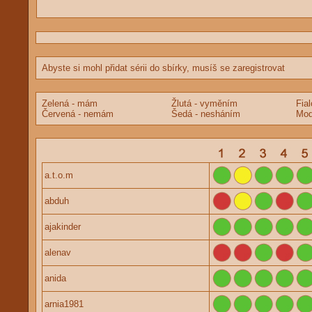
Abyste si mohl přidat sérii do sbírky, musíš se zaregistrovat
Zelená - mám
Žlutá - vyměním
Fia
Červená - nemám
Šedá - nesháním
Mod
a.t.o.m
abduh
ajakinder
alenav
anida
arnia1981