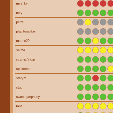
myshkym
nory
petra
phantombiker
rastino29
sajma
scamp777xp
spukomon
starym
stuc
sweetsymphony
tana