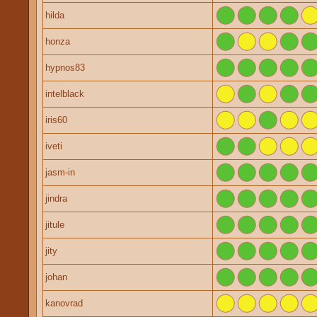
hilda
honza
hypnos83
intelblack
iris60
iveti
jasm-in
jindra
jitule
jity
johan
kanovrad