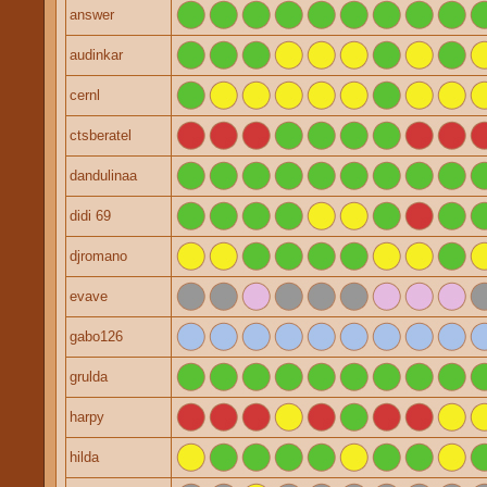
answer
audinkar
cernl
ctsberatel
dandulinaa
didi 69
djromano
evave
gabo126
grulda
harpy
hilda