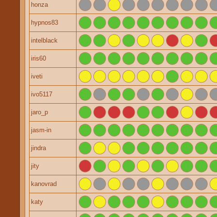
honza
hypnos83
intelblack
iris60
iveti
ivo5117
jaro_p
jasm-in
jindra
jity
kanovrad
katy