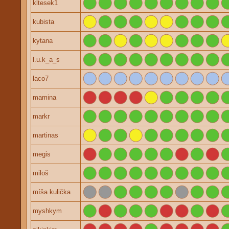
kltesek1
kubista
kytana
l.u.k_a_s
laco7
mamina
markr
martinas
megis
miloš
míša kulička
myshkym