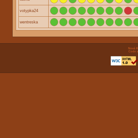
votypka24
wentreska
Nová K
Code a