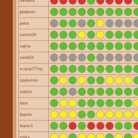
nikinkira
pbabinec
petra
rastino29
sajma
sarah24
scamp777xp
spukomon
starym
tana
tippete
titanic4
tuška