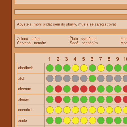
Abyste si mohl přidat sérii do sbírky, musíš se zaregistrovat
Zelená - mám
Žlutá - vyměním
Fia
Červená - nemám
Šedá - nesháním
Mod
abedinek
afol
alecram
alenav
ancaria1
anida