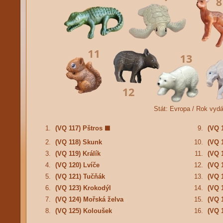
Stát:
Evropa /
Rok vydá
1.
(VQ 117) Pštros
9.
(VQ 
⬛
2.
(VQ 118) Skunk
10.
(VQ 
3.
(VQ 119) Králík
11.
(VQ 
4.
(VQ 120) Lvíče
12.
(VQ 1
5.
(VQ 121) Tučňák
13.
(VQ 
6.
(VQ 123) Krokodýl
14.
(VQ 
7.
(VQ 124) Mořská želva
15.
(VQ 
8.
(VQ 125) Koloušek
16.
(VQ 